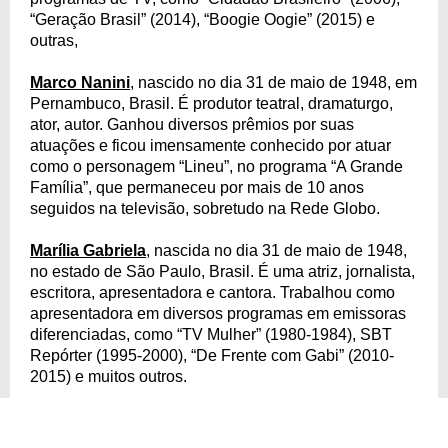
“Geração Brasil” (2014), “Boogie Oogie” (2015) e
outras,
Marco Nanini
, nascido no dia 31 de maio de 1948, em
Pernambuco, Brasil. É produtor teatral, dramaturgo,
ator, autor. Ganhou diversos prêmios por suas
atuações e ficou imensamente conhecido por atuar
como o personagem “Lineu”, no programa “A Grande
Família”, que permaneceu por mais de 10 anos
seguidos na televisão, sobretudo na Rede Globo.
Marília Gabriela
, nascida no dia 31 de maio de 1948,
no estado de São Paulo, Brasil. É uma atriz, jornalista,
escritora, apresentadora e cantora. Trabalhou como
apresentadora em diversos programas em emissoras
diferenciadas, como “TV Mulher” (1980-1984), SBT
Repórter (1995-2000), “De Frente com Gabi” (2010-
2015) e muitos outros.
Paulinho da Costa
, nascido em 31 de maio de 1948,
no estado do Rio de Janeiro, Brasil. É um músico e