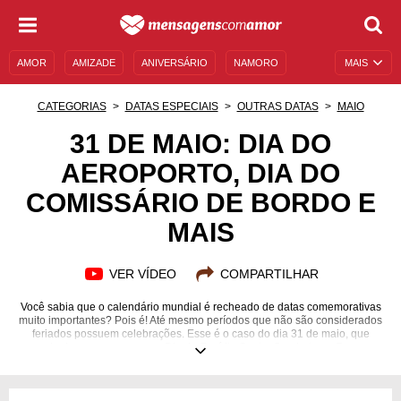
AMOR
AMIZADE
ANIVERSÁRIO
NAMORO
MAIS
SENTIMENTOS
LEGENDAS
DATAS ESPECIAIS
CATEGORIAS
DATAS ESPECIAIS
OUTRAS DATAS
MAIO
UNIVERSO FEMININO
AUTOAJUDA
DESCULPAS
31 DE MAIO: DIA DO
AEROPORTO, DIA DO
MENSAGENS E FRASES
MENSAGENS DE ANIVERSÁRIO
COMISSÁRIO DE BORDO E
ENTRETENIMENTO
FAMOSOS
BÍBLIA
MAIS
VER VÍDEO
COMPARTILHAR
Você sabia que o calendário mundial é recheado de datas comemorativas
muito importantes? Pois é! Até mesmo períodos que não são considerados
feriados possuem celebrações. Esse é o caso do dia 31 de maio, que
recebe homenagens como: Dia do Espírito Santo, Combate ao Fumo e
mais. E não para por aí: essa data também possui elementos muito
importantes que, inclusive, influenciam na vida das pessoas. A
Numerologia, por exemplo, diz que esse é um dia propício para o início de