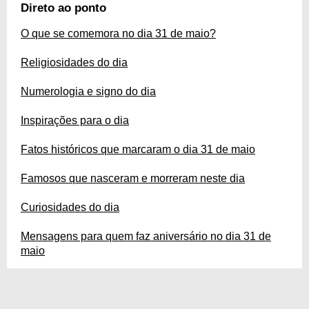
novos ciclos e ideias, já que traz grandes oportunidades para as pessoas.
Direto ao ponto
Quer saber mais? Neste guia, você vê mais sobre os elementos religiosos,
espirituais e até mesmo astrológicos dessa data. Leia agora!
O que se comemora no dia 31 de maio?
Religiosidades do dia
Numerologia e signo do dia
Inspirações para o dia
Fatos históricos que marcaram o dia 31 de maio
Famosos que nasceram e morreram neste dia
Curiosidades do dia
Mensagens para quem faz aniversário no dia 31 de
maio