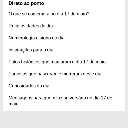
celebram tantas coisas importantes. É muita coisa para guardar e absorver.
Direto ao ponto
Por isso desenvolvemos um guia completo sobre essa data que reúne
tudo o que você precisa saber sobre o dia 17 de maio. Confira!
O que se comemora no dia 17 de maio?
Religiosidades do dia
Numerologia e signo do dia
Inspirações para o dia
Fatos históricos que marcaram o dia 17 de maio
Famosos que nasceram e morreram neste dia
Curiosidades do dia
Mensagens para quem faz aniversário no dia 17 de
maio