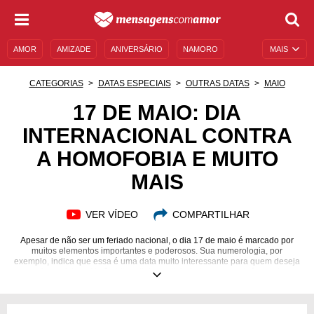
AMOR
AMIZADE
ANIVERSÁRIO
NAMORO
MAIS
SENTIMENTOS
LEGENDAS
DATAS ESPECIAIS
CATEGORIAS
DATAS ESPECIAIS
OUTRAS DATAS
MAIO
UNIVERSO FEMININO
AUTOAJUDA
DESCULPAS
17 DE MAIO: DIA
INTERNACIONAL CONTRA
MENSAGENS E FRASES
MENSAGENS DE ANIVERSÁRIO
A HOMOFOBIA E MUITO
ENTRETENIMENTO
FAMOSOS
BÍBLIA
MAIS
VER VÍDEO
COMPARTILHAR
Apesar de não ser um feriado nacional, o dia 17 de maio é marcado por
muitos elementos importantes e poderosos. Sua numerologia, por
exemplo, indica que essa é uma data muito interessante para quem deseja
organizar o futuro. No âmbito religioso, divindades como orixás, santos e
anjos também marcam esse período, abençoando as pessoas com suas
energias e poderes. Isso sem falar de signos, acontecimentos marcantes,
aniversários e mortes, além, é claro, das datas comemorativas que