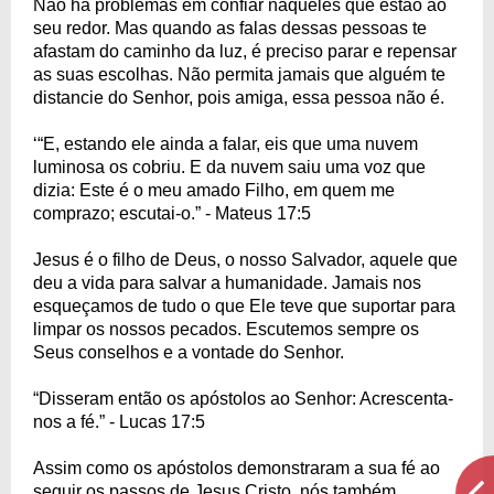
Não há problemas em confiar naqueles que estão ao
seu redor. Mas quando as falas dessas pessoas te
afastam do caminho da luz, é preciso parar e repensar
as suas escolhas. Não permita jamais que alguém te
distancie do Senhor, pois amiga, essa pessoa não é.
‘“E, estando ele ainda a falar, eis que uma nuvem
luminosa os cobriu. E da nuvem saiu uma voz que
dizia: Este é o meu amado Filho, em quem me
comprazo; escutai-o.” - Mateus 17:5
Jesus é o filho de Deus, o nosso Salvador, aquele que
deu a vida para salvar a humanidade. Jamais nos
esqueçamos de tudo o que Ele teve que suportar para
limpar os nossos pecados. Escutemos sempre os
Seus conselhos e a vontade do Senhor.
“Disseram então os apóstolos ao Senhor: Acrescenta-
nos a fé.” - Lucas 17:5
Assim como os apóstolos demonstraram a sua fé ao
seguir os passos de Jesus Cristo, nós também