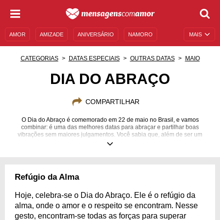
AMOR
AMIZADE
ANIVERSÁRIO
NAMORO
MAIS
SENTIMENTOS
LEGENDAS
DATAS ESPECIAIS
CATEGORIAS
DATAS ESPECIAIS
OUTRAS DATAS
MAIO
UNIVERSO FEMININO
AUTOAJUDA
DESCULPAS
DIA DO ABRAÇO
MENSAGENS E FRASES
MENSAGENS DE ANIVERSÁRIO
COMPARTILHAR
ENTRETENIMENTO
FAMOSOS
BÍBLIA
O Dia do Abraço é comemorado em 22 de maio no Brasil, e vamos
combinar: é uma das melhores datas para abraçar e partilhar boas
vibrações sem maiores julgamentos. Você sabia que, além de ser um
gesto de carinho e de aproximação, o abraço também reduz a pressão
arterial e o estresse? Além de ser uma forma de comunicação, ele libera
endorfinas que promovem a sensação de bem-estar e de felicidade. Você
já abraçou alguém hoje? Este ato é uma forma genuína de demonstrar
bons sentimentos e cuidado, afinal correr para um abraço é uma das
Refúgio da Alma
melhores opções em muitos momentos da vida. Comemore esse dia com
mensagens sobre esse gesto de carinho!
Hoje, celebra-se o Dia do Abraço. Ele é o refúgio da
alma, onde o amor e o respeito se encontram. Nesse
gesto, encontram-se todas as forças para superar