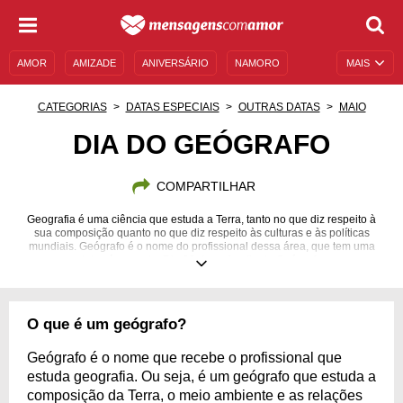
AMOR
AMIZADE
ANIVERSÁRIO
NAMORO
MAIS
SENTIMENTOS
LEGENDAS
DATAS ESPECIAIS
CATEGORIAS
DATAS ESPECIAIS
OUTRAS DATAS
MAIO
UNIVERSO FEMININO
AUTOAJUDA
DESCULPAS
DIA DO GEÓGRAFO
MENSAGENS E FRASES
MENSAGENS DE ANIVERSÁRIO
COMPARTILHAR
ENTRETENIMENTO
FAMOSOS
BÍBLIA
Geografia é uma ciência que estuda a Terra, tanto no que diz respeito à
sua composição quanto no que diz respeito às culturas e às políticas
mundiais. Geógrafo é o nome do profissional dessa área, que tem uma
data só para ele: Dia 29 de maio, dia do Geógrafo.
O que é um geógrafo?
Geógrafo é o nome que recebe o profissional que
estuda geografia. Ou seja, é um geógrafo que estuda a
composição da Terra, o meio ambiente e as relações