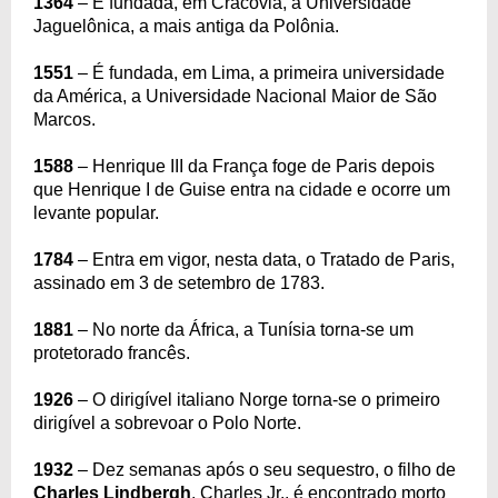
1364
– É fundada, em Cracóvia, a Universidade
Jaguelônica, a mais antiga da Polônia.
1551
– É fundada, em Lima, a primeira universidade
da América, a Universidade Nacional Maior de São
Marcos.
1588
– Henrique III da França foge de Paris depois
que Henrique I de Guise entra na cidade e ocorre um
levante popular.
1784
– Entra em vigor, nesta data, o Tratado de Paris,
assinado em 3 de setembro de 1783.
1881
– No norte da África, a Tunísia torna-se um
protetorado francês.
1926
– O dirigível italiano Norge torna-se o primeiro
dirigível a sobrevoar o Polo Norte.
1932
– Dez semanas após o seu sequestro, o filho de
Charles Lindbergh
, Charles Jr., é encontrado morto