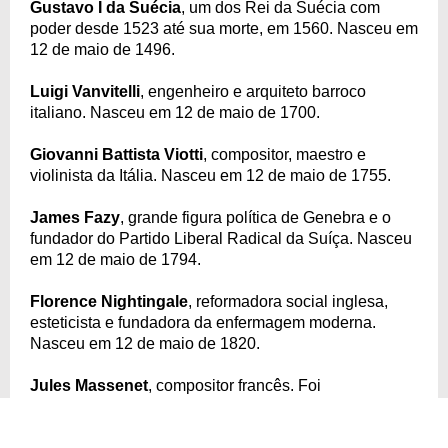
Gustavo I da Suécia
, um dos Rei da Suécia com
poder desde 1523 até sua morte, em 1560. Nasceu em
12 de maio de 1496.
Luigi Vanvitelli
, engenheiro e arquiteto barroco
italiano. Nasceu em 12 de maio de 1700.
Giovanni Battista Viotti
, compositor, maestro e
violinista da Itália. Nasceu em 12 de maio de 1755.
James Fazy
, grande figura política de Genebra e o
fundador do Partido Liberal Radical da Suíça. Nasceu
em 12 de maio de 1794.
Florence Nightingale
, reformadora social inglesa,
esteticista e fundadora da enfermagem moderna.
Nasceu em 12 de maio de 1820.
Jules Massenet
, compositor francês. Foi
especialmente conhecido por suas óperas, muito
populares no final do século XIX. Nasceu em 12 de