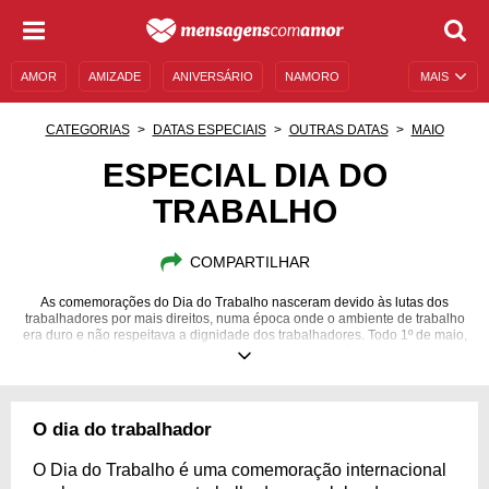
AMOR
AMIZADE
ANIVERSÁRIO
NAMORO
MAIS
SENTIMENTOS
LEGENDAS
DATAS ESPECIAIS
CATEGORIAS
DATAS ESPECIAIS
OUTRAS DATAS
MAIO
UNIVERSO FEMININO
AUTOAJUDA
DESCULPAS
ESPECIAL DIA DO
TRABALHO
MENSAGENS E FRASES
MENSAGENS DE ANIVERSÁRIO
ENTRETENIMENTO
FAMOSOS
BÍBLIA
COMPARTILHAR
As comemorações do Dia do Trabalho nasceram devido às lutas dos
trabalhadores por mais direitos, numa época onde o ambiente de trabalho
era duro e não respeitava a dignidade dos trabalhadores. Todo 1º de maio,
portanto, é uma data para relembrar essa luta e também para celebrar as
conquistas que a classe trabalhadora já alcançou. No Especial Dia do
Trabalho, encontre homenagens e dicas para os trabalhadores, e também
frases e mensagens de descontração no ambiente de trabalho. Acredite
em seus sonhos profissionais e inspire-se a ir além, e sempre manter-se
O dia do trabalhador
otimista no ambiente de trabalho. Celebre essa data de diferentes formas
conosco!
O Dia do Trabalho é uma comemoração internacional