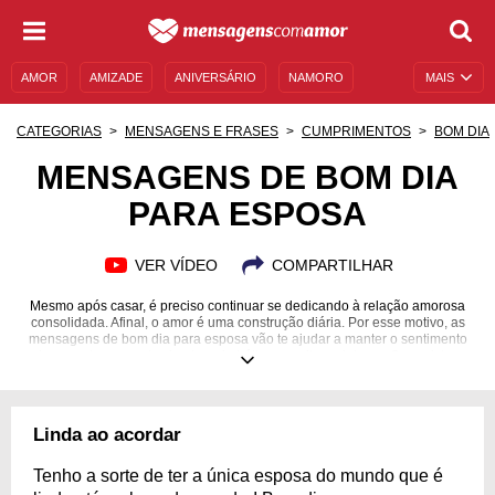
AMOR
AMIZADE
ANIVERSÁRIO
NAMORO
MAIS
SENTIMENTOS
LEGENDAS
DATAS ESPECIAIS
CATEGORIAS
MENSAGENS E FRASES
CUMPRIMENTOS
BOM DIA
UNIVERSO FEMININO
AUTOAJUDA
DESCULPAS
MENSAGENS DE BOM DIA
PARA ESPOSA
MENSAGENS E FRASES
MENSAGENS DE ANIVERSÁRIO
ENTRETENIMENTO
FAMOSOS
BÍBLIA
VER VÍDEO
COMPARTILHAR
Mesmo após casar, é preciso continuar se dedicando à relação amorosa
consolidada. Afinal, o amor é uma construção diária. Por esse motivo, as
mensagens de bom dia para esposa vão te ajudar a manter o sentimento
vivo, sendo um gesto simples, simbólico e muito carinhoso. Conquiste-a
diariamente!
Linda ao acordar
Tenho a sorte de ter a única esposa do mundo que é