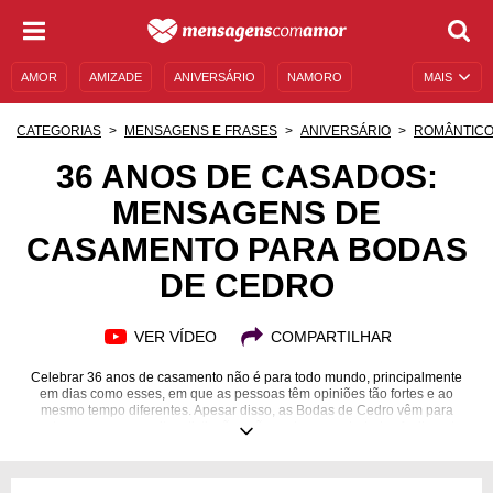
AMOR
AMIZADE
ANIVERSÁRIO
NAMORO
MAIS
SENTIMENTOS
LEGENDAS
DATAS ESPECIAIS
CATEGORIAS
MENSAGENS E FRASES
ANIVERSÁRIO
ROMÂNTIC
UNIVERSO FEMININO
AUTOAJUDA
DESCULPAS
36 ANOS DE CASADOS:
MENSAGENS DE
MENSAGENS E FRASES
MENSAGENS DE ANIVERSÁRIO
CASAMENTO PARA BODAS
ENTRETENIMENTO
FAMOSOS
BÍBLIA
DE CEDRO
VER VÍDEO
COMPARTILHAR
Celebrar 36 anos de casamento não é para todo mundo, principalmente
em dias como esses, em que as pessoas têm opiniões tão fortes e ao
mesmo tempo diferentes. Apesar disso, as Bodas de Cedro vêm para
mostrar que essas muitas distinções não podem ser abaladas facilmente,
já que a solidez e a persistência, aliadas à compreensão e ao amor, guiam
os casais que completam tantos anos juntos. Você e seu parceiro são um
desses casais? Se sim, dedique as mensagens mais belas para as Bodas