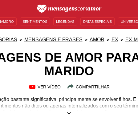
NAMORO
SENTIMENTOS
LEGENDAS
DATAS ESPECIAIS
UNIVERSO
MENSAGENS DE ANIVERSÁRIO
ENTRETENIMENTO
FAMOSOS
BÍBLIA
GORIAS
MENSAGENS E FRASES
AMOR
EX
EX-M
GENS DE AMOR PARA
MARIDO
VER VÍDEO
COMPARTILHAR
ão bastante significativa, principalmente se envolver filhos. E
timentos não ditos ou apenas internalizados com o seu término
ãozinha e selecionar frases especiais para você se expressar 