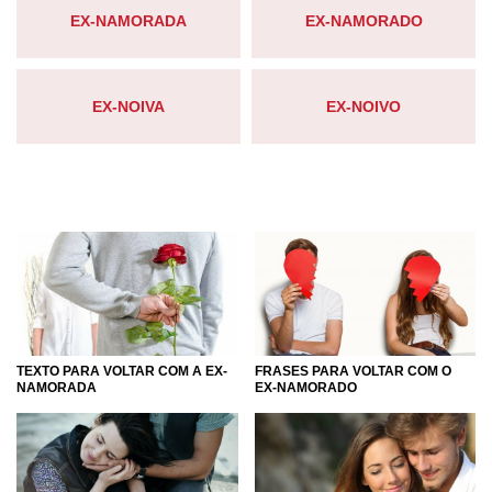
EX-NAMORADA
EX-NAMORADO
Cada pessoa olha o seu ex de uma forma diferente. Alguns
não querem nem lembrar que ele existe, outros querem
manter a amizade. Uns ainda têm o desejo de retomar o
EX-NOIVA
EX-NOIVO
antigo amor. Para ajudar àqueles que estão nessa
situação difícil, preparamos essas páginas de frases e
mensagens dedicadas ao ex, seja marido ou mulher,
namorado(a) ou noivo(a).
Não é preciso esquecer a pessoa que em algum dia você
amou, apenas aceitar que agora vocês vivem uma nova
fase! Você pode enviar a ela mensagens de carinho ou
procurar recordar os bons momentos. Namoros, noivados
e até mesmo casamentos podem chegar ao fim, por isso
que temos algo especial para todos os relacionamentos.
Desde aqueles que pareciam ter tudo para dar certo, mas
FRASES PARA VOLTAR COM O
TEXTO PARA VOLTAR COM A EX-
terminaram em um átimo, até aqueles que foram
EX-NAMORADO
NAMORADA
envelhecendo e aos poucos deixaram de ser amor.
Ganhe forças para deixar o passado para trás, essa é a
única forma de se curar de qualquer ferida que o término