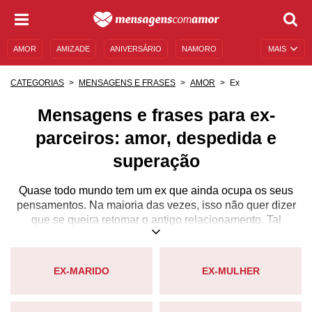
AMOR
AMIZADE
ANIVERSÁRIO
NAMORO
MAIS
SENTIMENTOS
LEGENDAS
DATAS ESPECIAIS
Ex
CATEGORIAS
MENSAGENS E FRASES
AMOR
UNIVERSO FEMININO
AUTOAJUDA
DESCULPAS
Mensagens e frases para ex-
MENSAGENS E FRASES
MENSAGENS DE ANIVERSÁRIO
parceiros: amor, despedida e
ENTRETENIMENTO
FAMOSOS
BÍBLIA
superação
Quase todo mundo tem um ex que ainda ocupa os seus
pensamentos. Na maioria das vezes, isso não quer dizer
que se queira retomar o antigo relacionamento. Tal
situação ocorre simplesmente porque é muito difícil viver
um amor e vê-lo se acabar. Todos os sentimentos que
cresceram durante a relação não vão embora só porque
EX-MARIDO
EX-MULHER
ela termina. Às vezes, eles persistem em nossos corações,
tanto de forma boa quanto de forma complicada. Às vezes,
eles se transformam em raiva ou ressentimento.