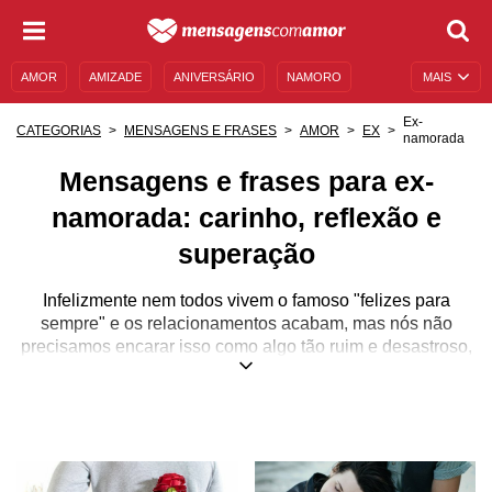
AMOR
AMIZADE
ANIVERSÁRIO
NAMORO
MAIS
SENTIMENTOS
LEGENDAS
DATAS ESPECIAIS
Ex-
CATEGORIAS
MENSAGENS E FRASES
AMOR
EX
namorada
UNIVERSO FEMININO
AUTOAJUDA
DESCULPAS
Mensagens e frases para ex-
MENSAGENS E FRASES
MENSAGENS DE ANIVERSÁRIO
namorada: carinho, reflexão e
ENTRETENIMENTO
FAMOSOS
BÍBLIA
superação
Infelizmente nem todos vivem o famoso "felizes para
sempre" e os relacionamentos acabam, mas nós não
precisamos encarar isso como algo tão ruim e desastroso,
podendo manter a amizade entre as duas partes e até
quem sabe, depois de um tempo para repensar a vida,
podemos até regressar ao namoro que um dia nos fez tão
bem e felizes.
Em todos os casos, a sua ex-namorada pode ainda ser