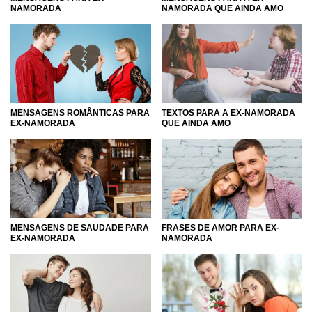
NAMORADA
NAMORADA QUE AINDA AMO
Gostou? Navegue por nossas páginas com conteúdos
exclusivos e inspire-se para enviar a mensagem ou
indireta certeira para a sua ex. Esperamos que você
encontre o que precisa para se resolver de uma vez por
todas ou simplesmente colocar o ponto final que faltava
para que você possa seguir a sua vida em paz e assim,
quem sabe, em breve encontrar um novo amor. E se
MENSAGENS ROMÂNTICAS PARA
TEXTOS PARA A EX-NAMORADA
encontrá-lo, você pode voltar aqui e olhar nossas
EX-NAMORADA
QUE AINDA AMO
mensagens românticas para conquistar os crushs!
MENSAGENS DE SAUDADE PARA
FRASES DE AMOR PARA EX-
EX-NAMORADA
NAMORADA