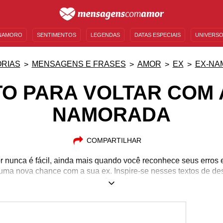
NAMORO
SENTIMENTOS
LEGENDAS
DATAS ESPECIAIS
UNIVERSO
MENSAGENS DE ANIVERSÁRIO
ENTRETENIMENTO
FAMOSOS
BÍBLIA
RIAS
MENSAGENS E FRASES
AMOR
EX
EX-NA
O PARA VOLTAR COM 
NAMORADA
COMPARTILHAR
 nunca é fácil, ainda mais quando você reconhece seus erros 
 uma nova chance com a sua ex. Inspire-se nesses textos de des
quanto o amor de vocês realmente vale a pena!