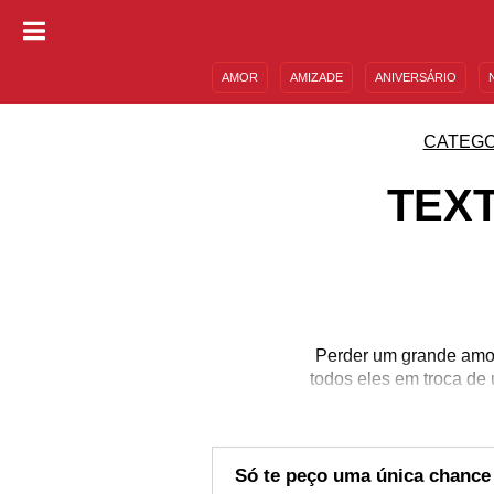
AMOR
AMIZADE
ANIVERSÁRIO
DESCULPAS
MENSAGENS E FRASES
CATEGO
TEXT
Perder um grande amor
todos eles em troca de
Só te peço uma única chance