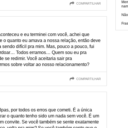
Men
COMPARTILHAR
nam
Não 
Fra
aconteceu e eu terminei com você, achei que
be o quanto eu amava a nossa relação, então deve
 sendo difícil pra mim. Mas, pouco a pouco, fui
perdoar… Todos erramos… Quem sou eu pra
 se redimir. Você aceitaria sair pra
rmos sobre voltar ao nosso relacionamento?
COMPARTILHAR
pas, por todos os erros que cometi. É a única
trar o quanto tenho sido um nada sem você. É um
m convite. Se você também se sente exatamente
ço, volta pra mim? Se você também sente que o