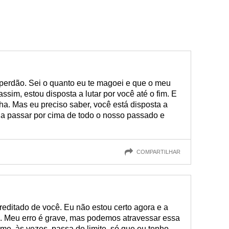
 perdão. Sei o quanto eu te magoei e que o meu
sim, estou disposta a lutar por você até o fim. E
ha. Mas eu preciso saber, você está disposta a
 a passar por cima de todo o nosso passado e
COMPARTILHAR
creditado de você. Eu não estou certo agora e a
o. Meu erro é grave, mas podemos atravessar essa
úme, às vezes, passa do limite, só que eu tenho