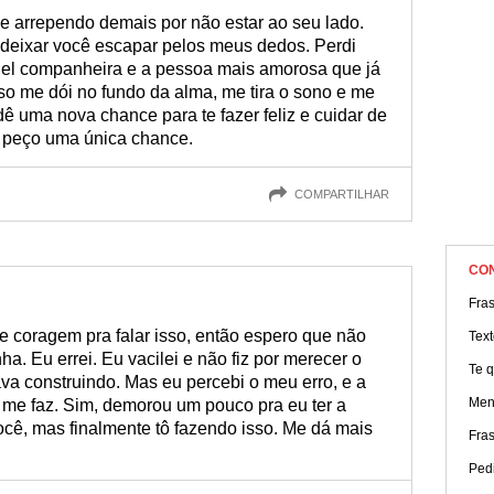
e arrependo demais por não estar ao seu lado.
 deixar você escapar pelos meus dedos. Perdi
iel companheira e a pessoa mais amorosa que já
so me dói no fundo da alma, me tira o sono e me
dê uma nova chance para te fazer feliz e cuidar de
e peço uma única chance.
COMPARTILHAR
CO
Fra
e coragem pra falar isso, então espero que não
Tex
ha. Eu errei. Eu vacilei e não fiz por merecer o
Te q
va construindo. Mas eu percebi o meu erro, e a
Men
 me faz. Sim, demorou um pouco pra eu ter a
ocê, mas finalmente tô fazendo isso. Me dá mais
Fra
Ped