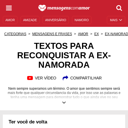
AMOR
AMIZADE
ANIVERSÁRIO
NAMORO
MAIS
SENTIMENTOS
LEGENDAS
DATAS ESPECIAIS
CATEGORIAS
MENSAGENS E FRASES
AMOR
EX
EX-NAMORA
UNIVERSO FEMININO
AUTOAJUDA
DESCULPAS
TEXTOS PARA
RECONQUISTAR A EX-
MENSAGENS E FRASES
MENSAGENS DE ANIVERSÁRIO
NAMORADA
ENTRETENIMENTO
FAMOSOS
BÍBLIA
VER VÍDEO
COMPARTILHAR
Nem sempre superamos um término. O amor que sentimos sempre será
mais forte que qualquer circunstancia da vida, por isso use as palavras e
tenha uma mensagem para demonstrar tudo o que ainda vive no seu
coração e reconquiste a sua ex namorada!
Ter você de volta