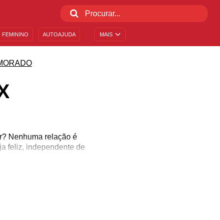
 FEMININO
AUTOAJUDA
MAIS
MORADO
X
ir? Nenhuma relação é
ja feliz, independente de
madureça.