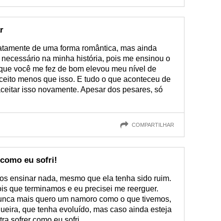
r
tamente de uma forma romântica, mas ainda
i necessário na minha história, pois me ensinou o
 que você me fez de bom elevou meu nível de
 aceito menos que isso. E tudo o que aconteceu de
eitar isso novamente. Apesar dos pesares, só
COMPARTILHAR
 como eu sofri!
s ensinar nada, mesmo que ela tenha sido ruim.
is que terminamos e eu precisei me reerguer.
nunca mais quero um namoro como o que tivemos,
eira, que tenha evoluído, mas caso ainda esteja
a sofrer como eu sofri.