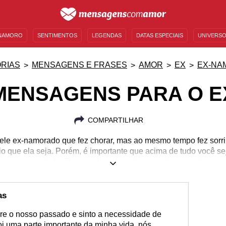
NAMORO
SENTIMENTOS
LEGENDAS
DATAS ESPECIAIS
UNIVERSO
MENSAGENS DE ANIVERSÁRIO
ENTRETENIMENTO
FAMOSOS
BÍBLIA
RIAS
MENSAGENS E FRASES
AMOR
EX
EX-NA
MENSAGENS PARA O E
COMPARTILHAR
le ex-namorado que fez chorar, mas ao mesmo tempo fez sorr
io que ela seja. Porém, é importante que acima de tudo você se
iver ao seu lado. Tire o melhor de cada troca da sua vida e a
as
bre o nosso passado e sinto a necessidade de
oi uma parte importante da minha vida, nós