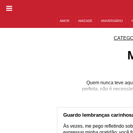
AMOR
AMIZADE
ANIVERSÁRIO
DESCULPAS
MENSAGENS E FRASES
CATEGO
Quem nunca teve aque
perfeita, não é necessár
quem est
Guardo lembranças carinhos
Às vezes, me pego refletindo so
expressar minha gratidão; você f