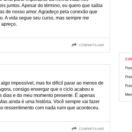
is juntos. Apesar do término, eu quero que saiba
as de nosso amor. Agradeço pela conexão que
o. A vida segue seu curso, mas sempre me
 apreço.
COMPARTILHAR
CO
Fra
Fra
lgo impossível, mas foi difícil parar ao menos de
Fra
Agora, consigo enxergar que o ciclo acabou e
Men
us dias e do meu momento presente. É apenas
 Mas ainda é uma história. Você sempre vai fazer
ho ressentimento com nada ruim que aconteceu.
COMPARTILHAR