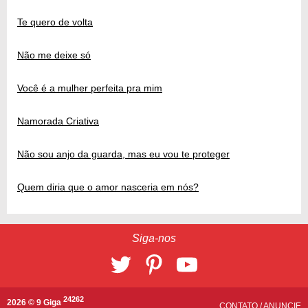
Te quero de volta
Não me deixe só
Você é a mulher perfeita pra mim
Namorada Criativa
Não sou anjo da guarda, mas eu vou te proteger
Quem diria que o amor nasceria em nós?
Siga-nos
24262
2026 © 9 Giga
CONTATO
/
ANUNCIE