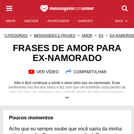
AMOR
AMIZADE
ANIVERSÁRIO
NAMORO
MAIS
SENTIMENTOS
LEGENDAS
DATAS ESPECIAIS
CATEGORIAS
MENSAGENS E FRASES
AMOR
EX
EX-NAMORA
UNIVERSO FEMININO
AUTOAJUDA
DESCULPAS
FRASES DE AMOR PARA
EX-NAMORADO
MENSAGENS E FRASES
MENSAGENS DE ANIVERSÁRIO
ENTRETENIMENTO
FAMOSOS
BÍBLIA
VER VÍDEO
COMPARTILHAR
Não é fácil continuar a sentir o amor pelo seu ex-namorado. Esse
sentimento nos tira dos eixos e faz com que um turbilhão surja dentro de
nós, por isso não sufoque o seu coração dentro de toda essa bagunça,
deixe que as palavras libertem o que você sente e siga em paz!
Poucos momentos
Acho que eu sempre soube que você sairia da minha