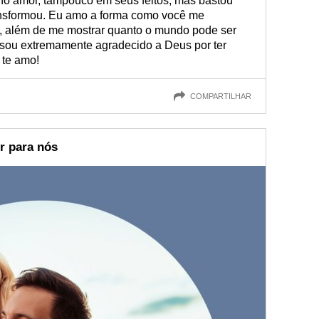
no amor, tampouco em seus feitos, mas bastou
ansformou. Eu amo a forma como você me
ia, além de me mostrar quanto o mundo pode ser
u sou extremamente agradecido a Deus por ter
 te amo!
COMPARTILHAR
r para nós