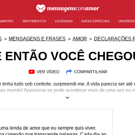
NAMORO
SENTIMENTOS
LEGENDAS
DATAS ESPECIAIS
UNIVERSO
MENSAGENS DE ANIVERSÁRIO
ENTRETENIMENTO
FAMOSOS
BÍBLIA
S
MENSAGENS E FRASES
AMOR
DECLARAÇÕES 
E ENTÃO VOCÊ CHEGO
VER VÍDEO
COMPARTILHAR
inha tudo sob controle, surpreendi-me. A vida parecia ser at
eu mundo! Apaixonar-se pode acontecer mais de uma vez na vi
al que nos marca de uma forma surpreendente, avassaladora 
 de tudo, a vida nos surpreende! E foi exatamente assim que 
ulnerável! Mas as paixões estão aí para serem vividas e sentida
o esse amor avassalador com mensagens únicas sobre quem mu
uma lenda de amor que eu sempre quis viver.
ma conexão que transcende palavras. Cada dia ao