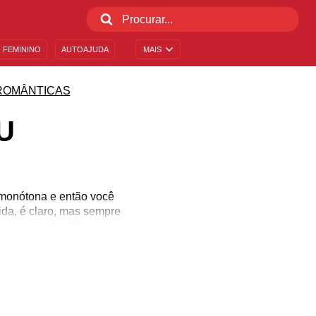
 FEMININO
AUTOAJUDA
MAIS
ROMÂNTICAS
U
é monótona e então você
da, é claro, mas sempre
e inesquecível! Quando
eu me descobri diante de
s até o último suspiro!
dou sua vida!