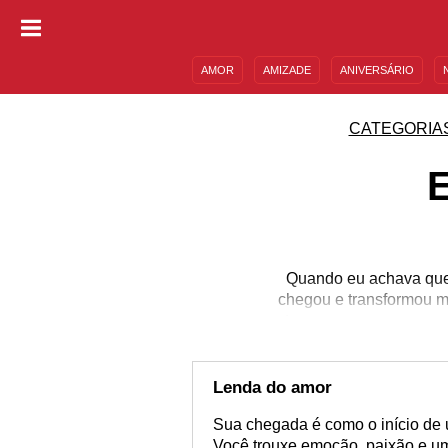
AMOR
AMIZADE
ANIVERSÁRIO
DESCULPAS
MENSAGENS E FRASES
CATEGORIA
Quando eu achava que t
chegou e transformou m
tem uma pessoa especi
pensamos que já vivemos
você: surpreendido e v
Expresse tod
Lenda do amor
Sua chegada é como o início de 
Você trouxe emoção, paixão e u