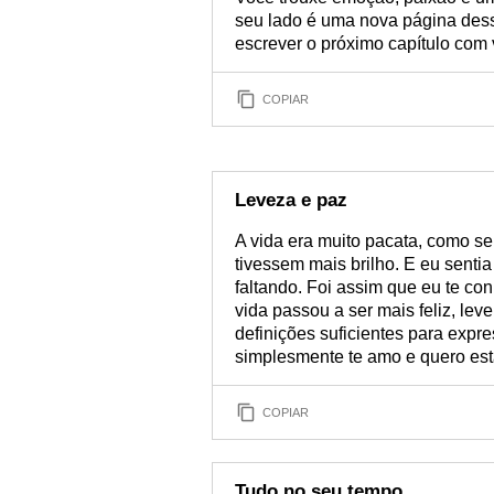
seu lado é uma nova página dess
escrever o próximo capítulo com 
COPIAR
Leveza e paz
A vida era muito pacata, como se
tivessem mais brilho. E eu senti
faltando. Foi assim que eu te co
vida passou a ser mais feliz, l
definições suficientes para expr
simplesmente te amo e quero es
COPIAR
Tudo no seu tempo