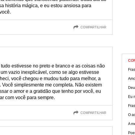
a história mágica, e eu estou ansiosa para
você.
COMPARTILHAR
CO
 tudo estivesse no preto e branco e as coisas não
Fras
a um vazio inexplicável, como se algo estivesse
nheci, você chegou e mudou tudo para melhor, a
Amo
eve. Você simplesmente me completa. Não existem
Deu
essar o amor e a gratidão que tenho por você, eu
Eu 
tar com você para sempre.
Fras
COMPARTILHAR
O a
A m
Poe