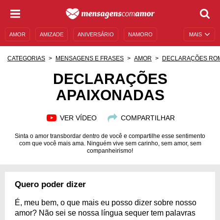
AMOR
AMIZADE
ANIVERSÁRIO
NAMORO
MAIS
SENTIMENTOS
LEGENDAS
DATAS ESPECIAIS
CATEGORIAS
MENSAGENS E FRASES
AMOR
DECLARAÇÕES RO
UNIVERSO FEMININO
AUTOAJUDA
DESCULPAS
DECLARAÇÕES
APAIXONADAS
MENSAGENS E FRASES
MENSAGENS DE ANIVERSÁRIO
ENTRETENIMENTO
FAMOSOS
BÍBLIA
VER VÍDEO
COMPARTILHAR
Sinta o amor transbordar dentro de você e compartilhe esse sentimento
com que você mais ama. Ninguém vive sem carinho, sem amor, sem
companheirismo!
Quero poder dizer
É, meu bem, o que mais eu posso dizer sobre nosso
amor? Não sei se nossa língua sequer tem palavras