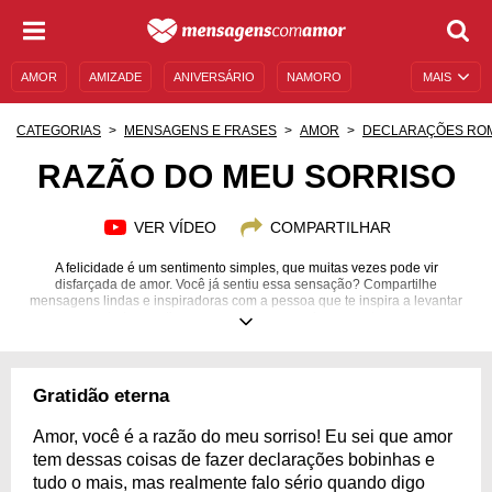
AMOR
AMIZADE
ANIVERSÁRIO
NAMORO
MAIS
SENTIMENTOS
LEGENDAS
DATAS ESPECIAIS
CATEGORIAS
MENSAGENS E FRASES
AMOR
DECLARAÇÕES RO
UNIVERSO FEMININO
AUTOAJUDA
DESCULPAS
RAZÃO DO MEU SORRISO
MENSAGENS E FRASES
MENSAGENS DE ANIVERSÁRIO
VER VÍDEO
COMPARTILHAR
ENTRETENIMENTO
FAMOSOS
BÍBLIA
A felicidade é um sentimento simples, que muitas vezes pode vir
disfarçada de amor. Você já sentiu essa sensação? Compartilhe
mensagens lindas e inspiradoras com a pessoa que te inspira a levantar
todos os dias com um enorme sorriso no rosto.
Gratidão eterna
Amor, você é a razão do meu sorriso! Eu sei que amor
tem dessas coisas de fazer declarações bobinhas e
tudo o mais, mas realmente falo sério quando digo