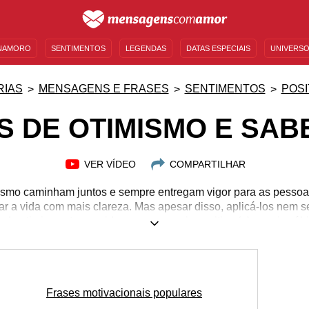
NAMORO
SENTIMENTOS
LEGENDAS
DATAS ESPECIAIS
UNIVERSO
MENSAGENS DE ANIVERSÁRIO
ENTRETENIMENTO
FAMOSOS
BÍBLIA
RIAS
MENSAGENS E FRASES
SENTIMENTOS
POSI
S DE OTIMISMO E SAB
VER VÍDEO
COMPARTILHAR
mismo caminham juntos e sempre entregam vigor para as pessoa
r a vida com mais clareza. Mas apesar disso, aplicá-los nem se
de otimismo, te convidamos a ser mais positivo (a) e mais sábio 
o que separamos para você e inspire-se!
Frases motivacionais populares