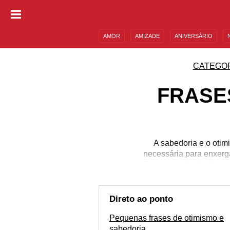
AMOR
AMIZADE
ANIVERSÁRIO
DESCULPAS
MENSAGENS E FRASES
CATEGO
FRASE
A sabedoria e o oti
necessária para enxerga
Com essas lindas frases 
Direto ao ponto
Pequenas frases de otimismo e
sabedoria