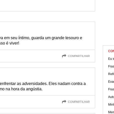
a em seu íntimo, guarda um grande tesouro e
so é viver!
CO
COMPARTILHAR
Eu s
Fra
Refl
Eva
 enfrentar as adversidades. Eles nadam contra a
mo na hora da angústia.
Fra
Aut
COMPARTILHAR
Min
Men