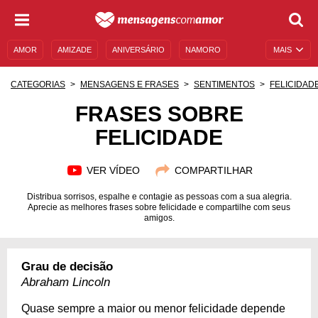
AMOR
AMIZADE
ANIVERSÁRIO
NAMORO
MAIS
SENTIMENTOS
LEGENDAS
DATAS ESPECIAIS
CATEGORIAS
MENSAGENS E FRASES
SENTIMENTOS
FELICIDAD
UNIVERSO FEMININO
AUTOAJUDA
DESCULPAS
FRASES SOBRE
FELICIDADE
MENSAGENS E FRASES
MENSAGENS DE ANIVERSÁRIO
ENTRETENIMENTO
FAMOSOS
BÍBLIA
VER VÍDEO
COMPARTILHAR
Distribua sorrisos, espalhe e contagie as pessoas com a sua alegria.
Aprecie as melhores frases sobre felicidade e compartilhe com seus
amigos.
Grau de decisão
Abraham Lincoln
Quase sempre a maior ou menor felicidade depende