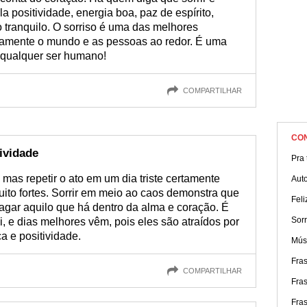
a positividade, energia boa, paz de espírito,
 tranquilo. O sorriso é uma das melhores
tivamente o mundo e as pessoas ao redor. É uma
 qualquer ser humano!
COMPARTILHAR
CO
ividade
Pra t
l, mas repetir o ato em um dia triste certamente
Aut
uito fortes. Sorrir em meio ao caos demonstra que
Fel
gar aquilo que há dentro da alma e coração. É
Sorr
, e dias melhores vêm, pois eles são atraídos por
a e positividade.
Músi
Fra
COMPARTILHAR
Fras
Fras