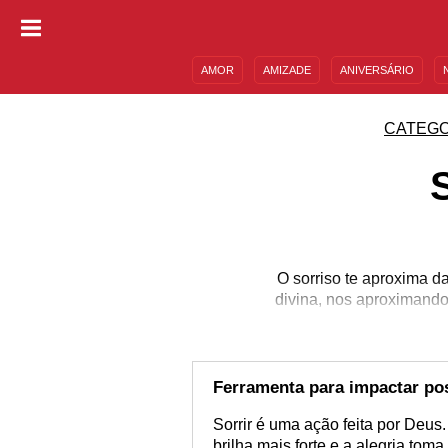
AMOR
AMIZADE
ANIVERSÁRIO
DESCULPAS
MENSAGENS E FRASES
CATEGO
O sorriso te aproxima da
divina, nos aproximando
Ferramenta para impactar po
Sorrir é uma ação feita por Deus.
brilha mais forte e a alegria tom