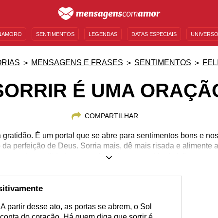
NAMORO
SENTIMENTOS
LEGENDAS
DATAS ESPECIAIS
UNIVERSO
MENSAGENS DE ANIVERSÁRIO
ENTRETENIMENTO
FAMOSOS
BÍBLIA
RIAS
MENSAGENS E FRASES
SENTIMENTOS
FEL
SORRIR É UMA ORAÇÃ
COMPARTILHAR
 gratidão. É um portal que se abre para sentimentos bons e nos
 da perfeição de Deus. Sorria mais, dê mais risada e alimente
tranquilidade e o conforto de um semblante feliz.
sitivamente
 A partir desse ato, as portas se abrem, o Sol
a conta do coração. Há quem diga que sorrir é