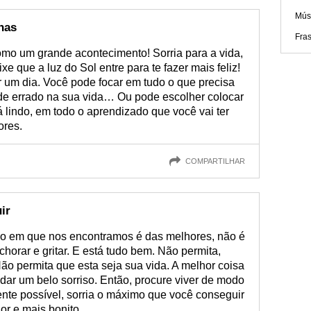
Músi
has
Fra
omo um grande acontecimento! Sorria para a vida,
xe que a luz do Sol entre para te fazer mais feliz!
r um dia. Você pode focar em tudo o que precisa
 de errado na sua vida… Ou pode escolher colocar
 lindo, em todo o aprendizado que você vai ter
ores.
COMPARTILHAR
ir
ão em que nos encontramos é das melhores, não é
orar e gritar. E está tudo bem. Não permita,
o permita que esta seja sua vida. A melhor coisa
 dar um belo sorriso. Então, procure viver de modo
nte possível, sorria o máximo que você conseguir
or e mais bonito.