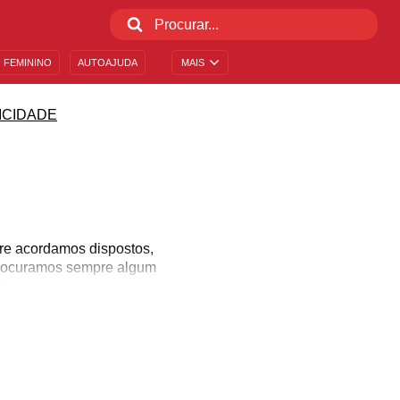
 FEMININO
AUTOAJUDA
MAIS
ICIDADE
pre acordamos dispostos,
 procuramos sempre algum
echos e pensamentos para
de e apoio. Encontre a
isando de ajuda para
er um dia com um montão