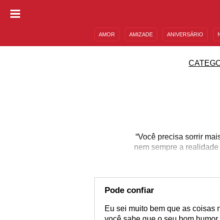
AMOR
AMIZADE
ANIVERSÁRIO
DESCULPAS
MENSAGENS E FRASES
CATEGO
“Você precisa sorrir ma
nem sempre a realidade 
pretexto para sair do d
te incentivar ou para
motivação que você 
encontrar motivos para
Pode confiar
Eu sei muito bem que as coisas 
você sabe que o seu bom humor é