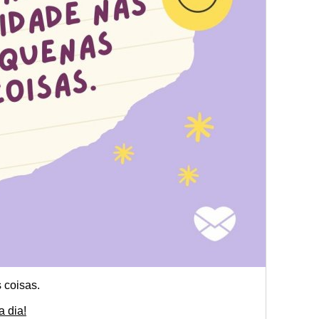
 coisas.
a dia!