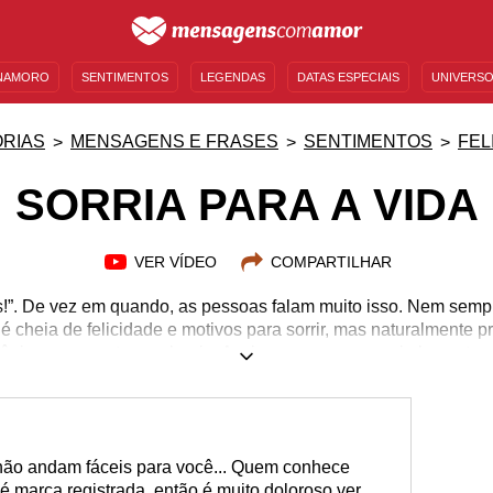
NAMORO
SENTIMENTOS
LEGENDAS
DATAS ESPECIAIS
UNIVERSO
MENSAGENS DE ANIVERSÁRIO
ENTRETENIMENTO
FAMOSOS
BÍBLIA
RIAS
MENSAGENS E FRASES
SENTIMENTOS
FEL
SORRIA PARA A VIDA
VER VÍDEO
COMPARTILHAR
is!”. De vez em quando, as pessoas falam muito isso. Nem sem
é cheia de felicidade e motivos para sorrir, mas naturalmente
esânimo e encontrar a alegria. Assim, separamos aqui alguns tr
 que você contagie as pessoas à sua volta com muita positivida
procura ou ajude aqueles que você conhece e que estejam prec
 continuar, porque não há nada melhor nesta vida do que ench
de sorrisos!
não andam fáceis para você... Quem conhece
 marca registrada, então é muito doloroso ver