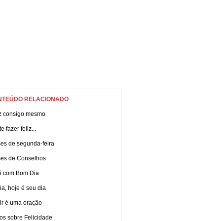
NTEÚDO RELACIONADO
iz consigo mesmo
e fazer feliz...
ses de segunda-feira
ses de Conselhos
é com Bom Dia
ia, hoje é seu dia
ir é uma oração
os sobre Felicidade