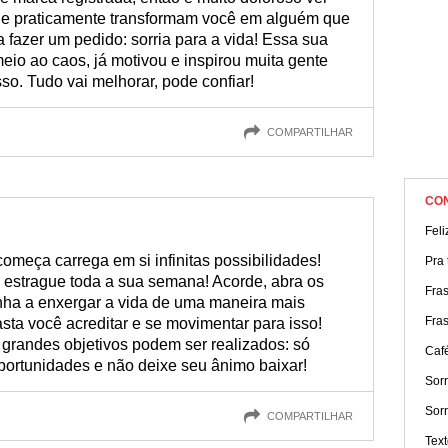
e praticamente transformam você em alguém que
a fazer um pedido: sorria para a vida! Essa sua
eio ao caos, já motivou e inspirou muita gente
isso. Tudo vai melhorar, pode confiar!
COMPARTILHAR
CO
Fel
começa carrega em si infinitas possibilidades!
Pra t
estrague toda a sua semana! Acorde, abra os
Fra
nha a enxergar a vida de uma maneira mais
Fra
asta você acreditar e se movimentar para isso!
grandes objetivos podem ser realizados: só
Caf
portunidades e não deixe seu ânimo baixar!
Sorr
Sorr
COMPARTILHAR
Text