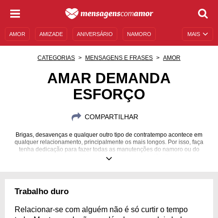
AMOR
AMIZADE
ANIVERSÁRIO
NAMORO
MAIS
SENTIMENTOS
LEGENDAS
DATAS ESPECIAIS
CATEGORIAS
MENSAGENS E FRASES
AMOR
UNIVERSO FEMININO
AUTOAJUDA
DESCULPAS
AMAR DEMANDA
ESFORÇO
MENSAGENS E FRASES
MENSAGENS DE ANIVERSÁRIO
ENTRETENIMENTO
FAMOSOS
BÍBLIA
COMPARTILHAR
Brigas, desavenças e qualquer outro tipo de contratempo acontece em
qualquer relacionamento, principalmente os mais longos. Por isso, faça
tenha dedicação para fazer todas as manutenções do namoro ou do
casamento. Mantenha o seu amor saudável!
Trabalho duro
Relacionar-se com alguém não é só curtir o tempo