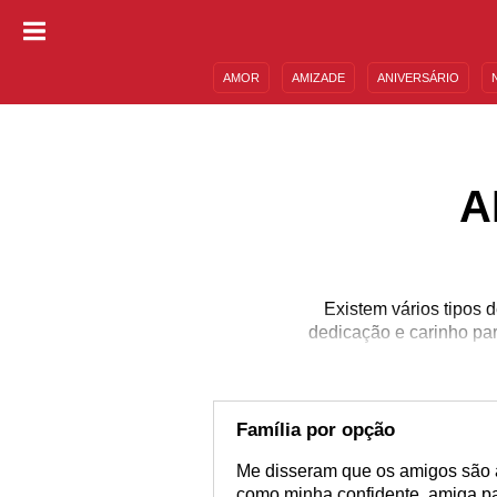
AMOR
AMIZADE
ANIVERSÁRIO
DESCULPAS
MENSAGENS E FRASES
A
Existem vários tipos 
dedicação e carinho pa
Família por opção
Me disseram que os amigos são a
como minha confidente, amiga p