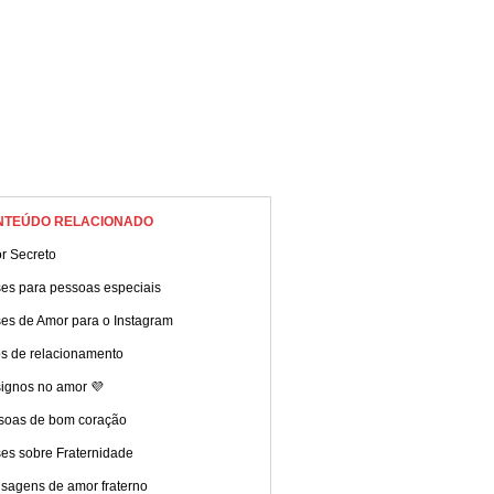
NTEÚDO RELACIONADO
r Secreto
ses para pessoas especiais
ses de Amor para o Instagram
os de relacionamento
signos no amor 💜
soas de bom coração
ses sobre Fraternidade
sagens de amor fraterno