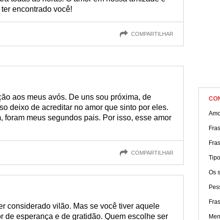
 ter encontrado você!
COMPARTILHAR
ção aos meus avós. De uns sou próxima, de
CO
so deixo de acreditar no amor que sinto por eles.
Amo
, foram meus segundos pais. Por isso, esse amor
Fra
Fra
COMPARTILHAR
Tip
Os 
Pes
Fra
 ser considerado vilão. Mas se você tiver aquele
or de esperança e de gratidão. Quem escolhe ser
Men