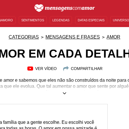
NAMORO
SENTIMENTOS
LEGENDAS
DATAS ESPECIAIS
UNIVERSO
MENSAGENS DE ANIVERSÁRIO
ENTRETENIMENTO
FAMOSOS
BÍBLIA
CATEGORIAS
MENSAGENS E FRASES
AMOR
MOR EM CADA DETAL
VER VÍDEO
COMPARTILHAR
de amor e sabemos que eles não são construídos da noite para o
ra que ele evolua. Que tal aumentar o amor que sente por algu
por você) usando estas palavras?
 família que a gente escolhe. Eu escolhi você
ara todas as horas. O amor em nossa amizade é