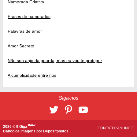
Namorada Criativa
Frases de namorados
Palavras de amor
Amor Secreto
Não sou anjo da guarda, mas eu vou te proteger
A cumplicidade entre nós
Siga-nos
8442
2026 © 9 Giga
CONTATO
/
ANUNCIE
Banco de imagens por
Depositphotos