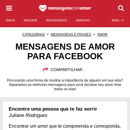
AMOR
AMIZADE
ANIVERSÁRIO
NAMORO
MAIS
SENTIMENTOS
LEGENDAS
DATAS ESPECIAIS
CATEGORIAS
MENSAGENS E FRASES
AMOR
UNIVERSO FEMININO
AUTOAJUDA
DESCULPAS
MENSAGENS DE AMOR
PARA FACEBOOK
MENSAGENS E FRASES
MENSAGENS DE ANIVERSÁRIO
ENTRETENIMENTO
FAMOSOS
BÍBLIA
COMPARTILHAR
Procurando uma forma de mostrar a importância de alguém em sua vida?
Separamos as melhores mensagens para você declarar seu amor. Ame
todos os dias!
Encontre uma pessoa que te faz sorrir
Juliane Rodrigues
Encontrar um amor que te compreenda e corresponda,