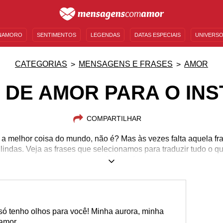
NAMORO
SENTIMENTOS
LEGENDAS
DATAS ESPECIAIS
UNIVERSO
MENSAGENS DE ANIVERSÁRIO
ENTRETENIMENTO
FAMOSOS
BÍBLIA
CATEGORIAS
MENSAGENS E FRASES
AMOR
 DE AMOR PARA O IN
COMPARTILHAR
a melhor coisa do mundo, não é? Mas às vezes falta aquela fra
 lindas. Veja as frases que selecionamos para traduzir tudo o q
grande amor!
ó tenho olhos para você! Minha aurora, minha
amor.