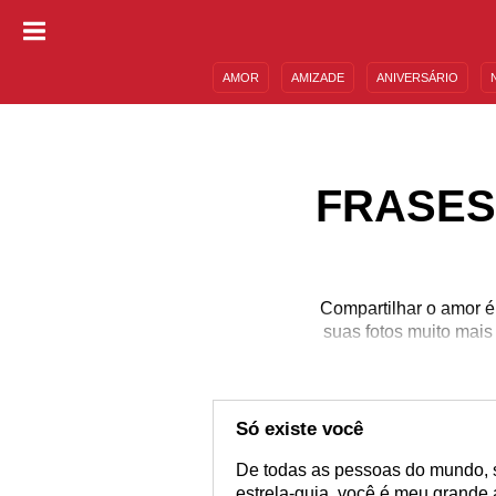
AMOR
AMIZADE
ANIVERSÁRIO
DESCULPAS
MENSAGENS E FRASES
FRASES
Compartilhar o amor é 
suas fotos muito mais
Só existe você
De todas as pessoas do mundo, s
estrela-guia, você é meu grande 