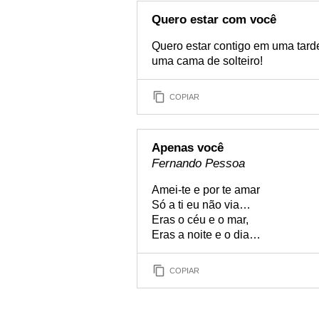
Quero estar com você
Quero estar contigo em uma tard
uma cama de solteiro!
COPIAR
Apenas você
Fernando Pessoa
Amei-te e por te amar
Só a ti eu não via…
Eras o céu e o mar,
Eras a noite e o dia…
COPIAR