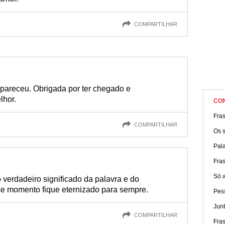
COMPARTILHAR
apareceu. Obrigada por ter chegado e
lhor.
CO
Fra
COMPARTILHAR
Os 
Pal
Fra
Só 
 verdadeiro significado da palavra e do
e momento fique eternizado para sempre.
Pes
Jun
COMPARTILHAR
Fra