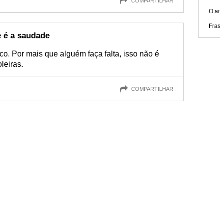
COMPARTILHAR
O a
Fra
e é a saudade
o. Por mais que alguém faça falta, isso não é
leiras.
COMPARTILHAR