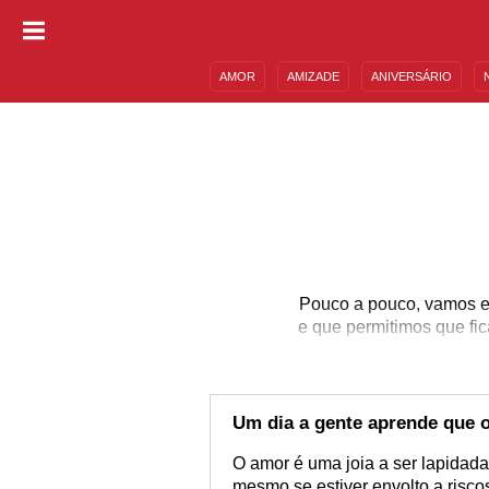
AMOR
AMIZADE
ANIVERSÁRIO
DESCULPAS
MENSAGENS E FRASES
Pouco a pouco, vamos e
e que permitimos que fi
Um dia a gente aprende que 
O amor é uma joia a ser lapidad
mesmo se estiver envolto a risco