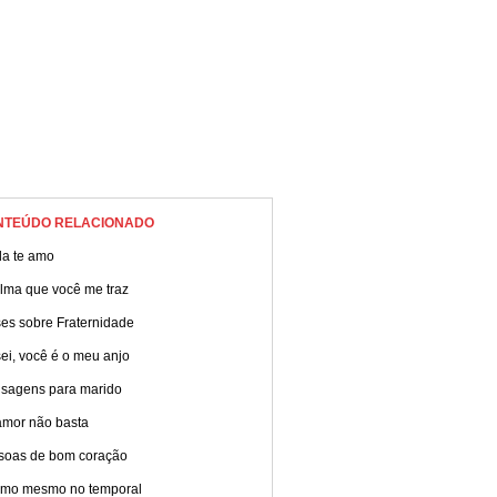
NTEÚDO RELACIONADO
da te amo
alma que você me traz
ses sobre Fraternidade
ei, você é o meu anjo
sagens para marido
amor não basta
soas de bom coração
amo mesmo no temporal