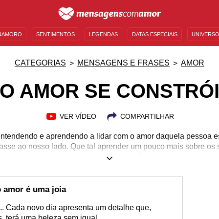
NAMORO
SENTIMENTOS
LEGENDAS
DATAS ESPECIAIS
UNIVERSO
MENSAGENS DE ANIVERSÁRIO
ENTRETENIMENTO
FAMOSOS
BÍBLIA
CATEGORIAS
MENSAGENS E FRASES
AMOR
O AMOR SE CONSTRÓ
VER VÍDEO
COMPARTILHAR
ntendendo e aprendendo a lidar com o amor daquela pessoa 
casse ao nosso lado. Que tal aprender um pouco mais sobre os 
união mais alegre?
o amor é uma joia
a.. Cada novo dia apresenta um detalhe que,
s, terá uma beleza sem igual.