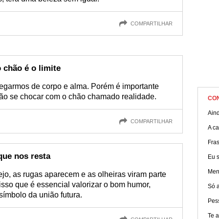
COMPARTILHAR
 chão é o limite
tregarmos de corpo e alma. Porém é importante
não se chocar com o chão chamado realidade.
CO
Ain
COMPARTILHAR
A c
Fra
ue nos resta
Eu s
Men
ejo, as rugas aparecem e as olheiras viram parte
 isso que é essencial valorizar o bom humor,
Só 
símbolo da união futura.
Pes
Te 