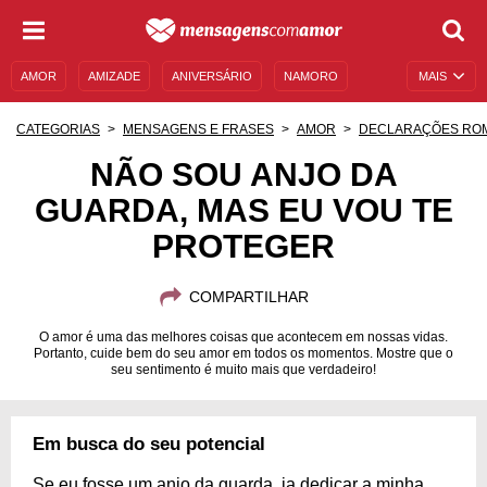
AMOR
AMIZADE
ANIVERSÁRIO
NAMORO
MAIS
SENTIMENTOS
LEGENDAS
DATAS ESPECIAIS
CATEGORIAS
MENSAGENS E FRASES
AMOR
DECLARAÇÕES RO
UNIVERSO FEMININO
AUTOAJUDA
DESCULPAS
NÃO SOU ANJO DA
GUARDA, MAS EU VOU TE
MENSAGENS E FRASES
MENSAGENS DE ANIVERSÁRIO
PROTEGER
ENTRETENIMENTO
FAMOSOS
BÍBLIA
COMPARTILHAR
O amor é uma das melhores coisas que acontecem em nossas vidas.
Portanto, cuide bem do seu amor em todos os momentos. Mostre que o
seu sentimento é muito mais que verdadeiro!
Em busca do seu potencial
Se eu fosse um anjo da guarda, ia dedicar a minha