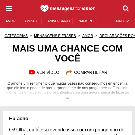
AMOR
AMIZADE
ANIVERSÁRIO
NAMORO
MAIS
SENTIMENTOS
LEGENDAS
DATAS ESPECIAIS
CATEGORIAS
MENSAGENS E FRASES
AMOR
DECLARAÇÕES RO
UNIVERSO FEMININO
AUTOAJUDA
DESCULPAS
MAIS UMA CHANCE COM
VOCÊ
MENSAGENS E FRASES
MENSAGENS DE ANIVERSÁRIO
ENTRETENIMENTO
FAMOSOS
BÍBLIA
VER VÍDEO
COMPARTILHAR
O amor é um sentimento que muitas vezes não conseguimos entender, já
que ele tem o poder de nos surpreender e de nos pregar peças. E existem
momentos em que somos presenteados com uma nova chance de fazer as
coisas darem certo. Quando isso acontece diante de quem gostamos,
independentemente daquilo que já passou, temos que entender o quão
privilegiados somos por poder alcançar a tão desejada felicidade que
queremos. É hora de corrigir os erros cometidos e focar no que realmente
é importante. Então aproveite e construa um lindo futuro junto da pessoa
Eu acho
amada. Confira estas belas mensagens que abordam a beleza desse
momento!
Oi! Olha, eu tô escrevendo isso com um pouquinho de