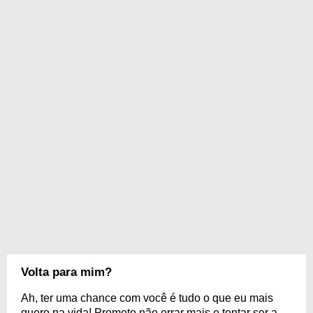
Volta para mim?
Ah, ter uma chance com você é tudo o que eu mais
quero na vida! Prometo não errar mais e tentar ser a