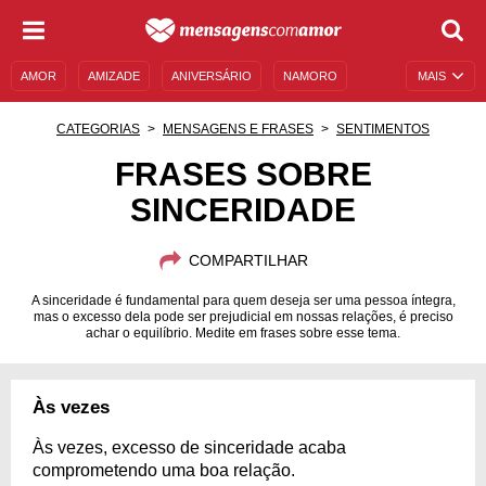
AMOR
AMIZADE
ANIVERSÁRIO
NAMORO
MAIS
SENTIMENTOS
LEGENDAS
DATAS ESPECIAIS
CATEGORIAS
MENSAGENS E FRASES
SENTIMENTOS
UNIVERSO FEMININO
AUTOAJUDA
DESCULPAS
FRASES SOBRE
SINCERIDADE
MENSAGENS E FRASES
MENSAGENS DE ANIVERSÁRIO
ENTRETENIMENTO
FAMOSOS
BÍBLIA
COMPARTILHAR
A sinceridade é fundamental para quem deseja ser uma pessoa íntegra,
mas o excesso dela pode ser prejudicial em nossas relações, é preciso
achar o equilíbrio. Medite em frases sobre esse tema.
Às vezes
Às vezes, excesso de sinceridade acaba
comprometendo uma boa relação.