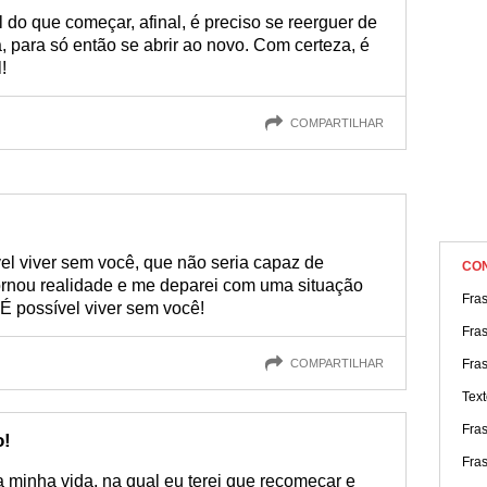
l do que começar, afinal, é preciso se reerguer de
 para só então se abrir ao novo. Com certeza, é
!
COMPARTILHAR
el viver sem você, que não seria capaz de
CO
ornou realidade e me deparei com uma situação
Fra
 É possível viver sem você!
Fra
COMPARTILHAR
Fra
Text
Fras
o!
Fra
 minha vida, na qual eu terei que recomeçar e