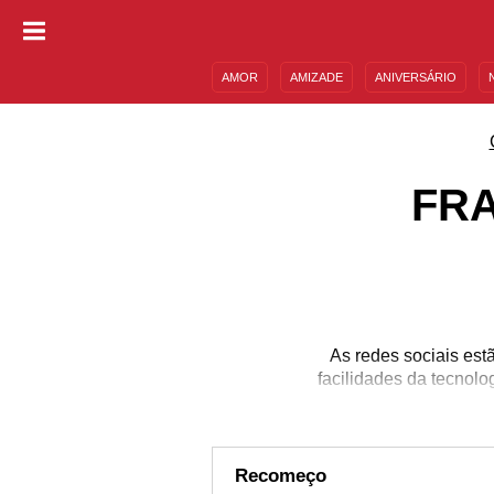
AMOR
AMIZADE
ANIVERSÁRIO
DESCULPAS
MENSAGENS E FRASES
FR
As redes sociais es
facilidades da tecnolo
Recomeço