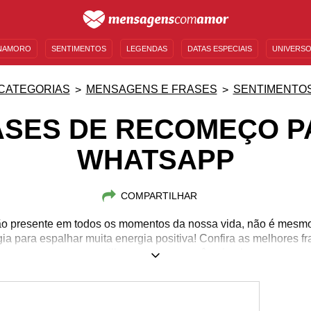
NAMORO
SENTIMENTOS
LEGENDAS
DATAS ESPECIAIS
UNIVERSO
MENSAGENS DE ANIVERSÁRIO
ENTRETENIMENTO
FAMOSOS
BÍBLIA
CATEGORIAS
MENSAGENS E FRASES
SENTIMENTO
ASES DE RECOMEÇO P
WHATSAPP
COMPARTILHAR
tão presente em todos os momentos da nossa vida, não é mesmo
gia para espalhar muita energia positiva! Confira as melhores 
compartilhe com quem você quiser!