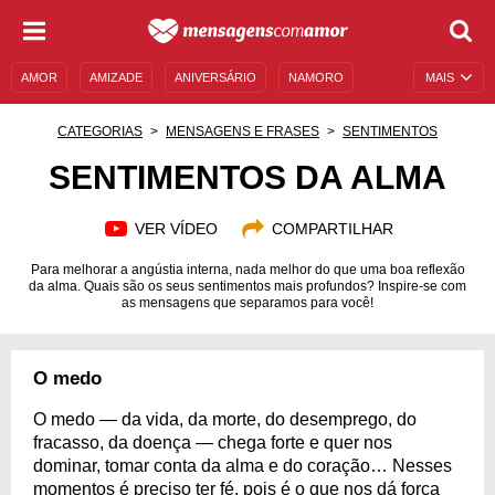
AMOR
AMIZADE
ANIVERSÁRIO
NAMORO
MAIS
SENTIMENTOS
LEGENDAS
DATAS ESPECIAIS
CATEGORIAS
MENSAGENS E FRASES
SENTIMENTOS
UNIVERSO FEMININO
AUTOAJUDA
DESCULPAS
SENTIMENTOS DA ALMA
MENSAGENS E FRASES
MENSAGENS DE ANIVERSÁRIO
VER VÍDEO
COMPARTILHAR
ENTRETENIMENTO
FAMOSOS
BÍBLIA
Para melhorar a angústia interna, nada melhor do que uma boa reflexão
da alma. Quais são os seus sentimentos mais profundos? Inspire-se com
as mensagens que separamos para você!
O medo
O medo — da vida, da morte, do desemprego, do
fracasso, da doença — chega forte e quer nos
dominar, tomar conta da alma e do coração… Nesses
momentos é preciso ter fé, pois é o que nos dá força