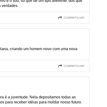
o e o sou, só que de um tipo diferente: dos que
s verdades.
COMPARTILHAR
idiana, criando um homem novo com uma nova
COMPARTILHAR
bra é a juventude. Nela depositamos todas as
s para receber idéias para moldar nosso futuro.