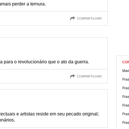
mais perder a ternura.
COMPARTILHAR
 para o revolucionário que o ato da guerra.
CO
Man
COMPARTILHAR
Fra
Fra
Fra
Fra
ectuais e artistas reside em seu pecado original;
Fra
onários.
Fra