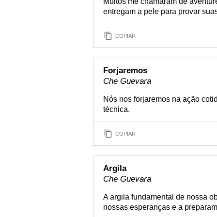
Muitos me chamaram de aventureir
entregam a pele para provar sua
COPIAR
Forjaremos
Che Guevara
Nós nos forjaremos na ação cot
técnica.
COPIAR
Argila
Che Guevara
A argila fundamental de nossa o
nossas esperanças e a preparamo