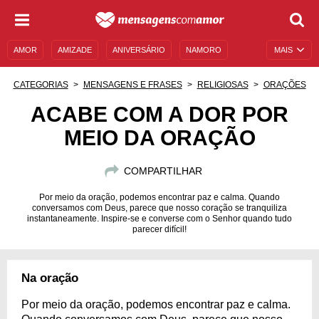
AMOR
AMIZADE
ANIVERSÁRIO
NAMORO
MAIS
SENTIMENTOS
LEGENDAS
DATAS ESPECIAIS
CATEGORIAS
MENSAGENS E FRASES
RELIGIOSAS
ORAÇÕES
UNIVERSO FEMININO
AUTOAJUDA
DESCULPAS
ACABE COM A DOR POR
MEIO DA ORAÇÃO
MENSAGENS E FRASES
MENSAGENS DE ANIVERSÁRIO
ENTRETENIMENTO
FAMOSOS
BÍBLIA
COMPARTILHAR
Por meio da oração, podemos encontrar paz e calma. Quando
conversamos com Deus, parece que nosso coração se tranquiliza
instantaneamente. Inspire-se e converse com o Senhor quando tudo
parecer difícil!
Na oração
Por meio da oração, podemos encontrar paz e calma.