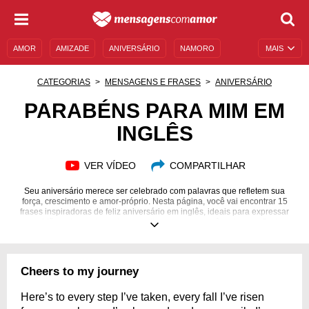
AMOR
AMIZADE
ANIVERSÁRIO
NAMORO
MAIS
SENTIMENTOS
LEGENDAS
DATAS ESPECIAIS
CATEGORIAS
MENSAGENS E FRASES
ANIVERSÁRIO
UNIVERSO FEMININO
AUTOAJUDA
DESCULPAS
PARABÉNS PARA MIM EM
INGLÊS
MENSAGENS E FRASES
MENSAGENS DE ANIVERSÁRIO
ENTRETENIMENTO
FAMOSOS
BÍBLIA
VER VÍDEO
COMPARTILHAR
Seu aniversário merece ser celebrado com palavras que refletem sua
força, crescimento e amor-próprio. Nesta página, você vai encontrar 15
frases inspiradoras de feliz aniversário em inglês, ideais para expressar
gratidão pela sua jornada e orgulho por quem você se tornou. Cada
mensagem foi pensada para elevar sua autoestima, honrar sua luz interior
e marcar esse momento especial com intenção e beleza. Continue lendo e
escolha a frase perfeita para representar esse novo ciclo da sua vida!
Cheers to my journey
Here’s to every step I’ve taken, every fall I’ve risen