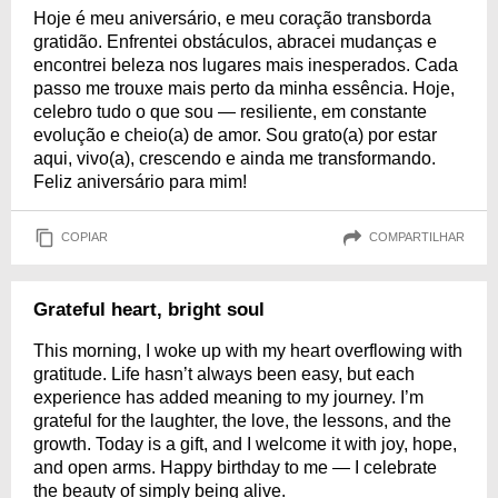
Hoje é meu aniversário, e meu coração transborda
gratidão. Enfrentei obstáculos, abracei mudanças e
encontrei beleza nos lugares mais inesperados. Cada
passo me trouxe mais perto da minha essência. Hoje,
celebro tudo o que sou — resiliente, em constante
evolução e cheio(a) de amor. Sou grato(a) por estar
aqui, vivo(a), crescendo e ainda me transformando.
Feliz aniversário para mim!
COPIAR
COMPARTILHAR
Grateful heart, bright soul
This morning, I woke up with my heart overflowing with
gratitude. Life hasn’t always been easy, but each
experience has added meaning to my journey. I’m
grateful for the laughter, the love, the lessons, and the
growth. Today is a gift, and I welcome it with joy, hope,
and open arms. Happy birthday to me — I celebrate
the beauty of simply being alive.