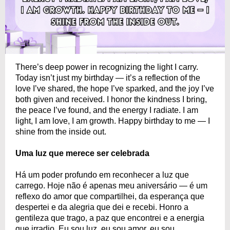
There’s deep power in recognizing the light I carry.
Today isn’t just my birthday — it’s a reflection of the
love I’ve shared, the hope I’ve sparked, and the joy I’ve
both given and received. I honor the kindness I bring,
the peace I’ve found, and the energy I radiate. I am
light, I am love, I am growth. Happy birthday to me — I
shine from the inside out.
Uma luz que merece ser celebrada
Há um poder profundo em reconhecer a luz que
carrego. Hoje não é apenas meu aniversário — é um
reflexo do amor que compartilhei, da esperança que
despertei e da alegria que dei e recebi. Honro a
gentileza que trago, a paz que encontrei e a energia
que irradio. Eu sou luz, eu sou amor, eu sou