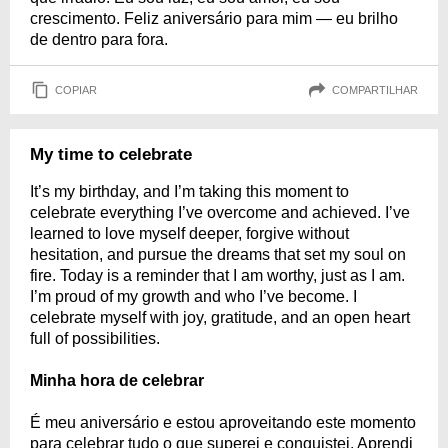
crescimento. Feliz aniversário para mim — eu brilho
de dentro para fora.
COPIAR
COMPARTILHAR
My time to celebrate
It’s my birthday, and I’m taking this moment to
celebrate everything I’ve overcome and achieved. I’ve
learned to love myself deeper, forgive without
hesitation, and pursue the dreams that set my soul on
fire. Today is a reminder that I am worthy, just as I am.
I’m proud of my growth and who I’ve become. I
celebrate myself with joy, gratitude, and an open heart
full of possibilities.
Minha hora de celebrar
É meu aniversário e estou aproveitando este momento
para celebrar tudo o que superei e conquistei. Aprendi