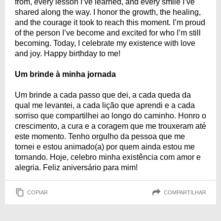
from, every lesson I’ve learned, and every smile I’ve
shared along the way. I honor the growth, the healing,
and the courage it took to reach this moment. I’m proud
of the person I’ve become and excited for who I’m still
becoming. Today, I celebrate my existence with love
and joy. Happy birthday to me!
Um brinde à minha jornada
Um brinde a cada passo que dei, a cada queda da
qual me levantei, a cada lição que aprendi e a cada
sorriso que compartilhei ao longo do caminho. Honro o
crescimento, a cura e a coragem que me trouxeram até
este momento. Tenho orgulho da pessoa que me
tornei e estou animado(a) por quem ainda estou me
tornando. Hoje, celebro minha existência com amor e
alegria. Feliz aniversário para mim!
COPIAR
COMPARTILHAR