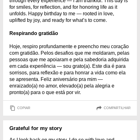
through every experience — I am thankful. This day is
for smiles, for reflection, and for honoring life as it
unfolds. Happy birthday to me — rooted in love,
uplifted by joy, and ready for what’s to come.
Respirando gratidão
Hoje, respiro profundamente e preencho meu coração
com gratidão. Pelos desafios que me moldaram, pelas
pessoas que me apoiaram e pela sabedoria adquirida
em cada experiência — sou grato(a). Este dia é para
sorrisos, para reflexão e para honrar a vida como ela
se apresenta. Feliz aniversário pra mim —
enraizado(a) no amor, elevado(a) pela alegria e
pronto(a) para o que está por vir.
COPIAR
COMPARTILHAR
Grateful for my story
As I look back on my story, I do so with love and