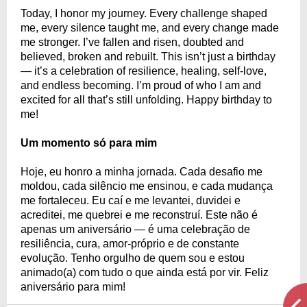
Today, I honor my journey. Every challenge shaped
me, every silence taught me, and every change made
me stronger. I’ve fallen and risen, doubted and
believed, broken and rebuilt. This isn’t just a birthday
— it’s a celebration of resilience, healing, self-love,
and endless becoming. I’m proud of who I am and
excited for all that’s still unfolding. Happy birthday to
me!
Um momento só para mim
Hoje, eu honro a minha jornada. Cada desafio me
moldou, cada silêncio me ensinou, e cada mudança
me fortaleceu. Eu caí e me levantei, duvidei e
acreditei, me quebrei e me reconstruí. Este não é
apenas um aniversário — é uma celebração de
resiliência, cura, amor-próprio e de constante
evolução. Tenho orgulho de quem sou e estou
animado(a) com tudo o que ainda está por vir. Feliz
aniversário para mim!