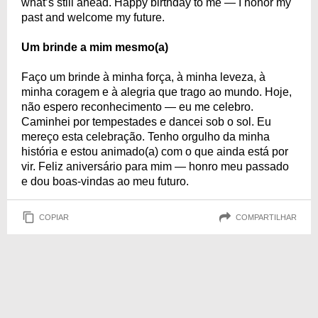
what’s still ahead. Happy birthday to me — I honor my
past and welcome my future.
Um brinde a mim mesmo(a)
Faço um brinde à minha força, à minha leveza, à
minha coragem e à alegria que trago ao mundo. Hoje,
não espero reconhecimento — eu me celebro.
Caminhei por tempestades e dancei sob o sol. Eu
mereço esta celebração. Tenho orgulho da minha
história e estou animado(a) com o que ainda está por
vir. Feliz aniversário para mim — honro meu passado
e dou boas-vindas ao meu futuro.
COPIAR
COMPARTILHAR