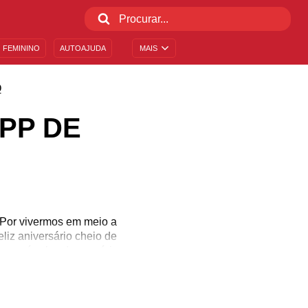
 FEMININO
AUTOAJUDA
MAIS
O
PP DE
 Por vivermos em meio a
eliz aniversário cheio de
os círculos de convívio.
 vemos pessoas mandando
ixa passar em branco o
iversário prontas para