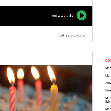
serem enviadas pelo WhatsApp.
ouça a playlist
COMPARTILHAR
CO
Men
Men
Aniv
Fra
Men
físi
Men