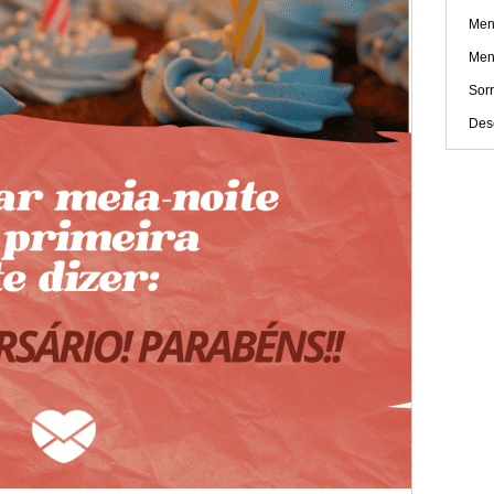
Men
Mens
Sorr
Dese