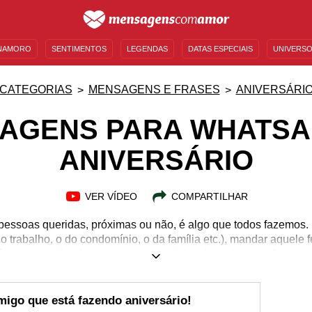
NAMORO
SENTIMENTOS
LEGENDAS
DATAS ESPECIAIS
UNIVERSO
MENSAGENS DE ANIVERSÁRIO
ENTRETENIMENTO
FAMOSOS
BÍBLIA
CATEGORIAS
MENSAGENS E FRASES
ANIVERSÁRI
AGENS PARA WHATSA
ANIVERSÁRIO
VER VÍDEO
COMPARTILHAR
pessoas queridas, próximas ou não, é algo que todos fazemos.
 trabalho, o do condomínio, o da família etc.), mandar aquele f
é sempre indicado para quem quer deixar boas impressões entre 
ealizar esse tipo de felicitação é o WhatsApp. Diariamente,
das para os seus contatos. Você também é desses que não de
 seus amigos? Então leia esta lista com mensagens de feliz an
migo que está fazendo aniversário!