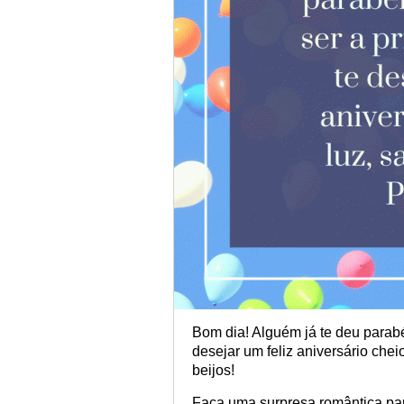
Bom dia! Alguém já te deu parabé
desejar um feliz aniversário chei
beijos!
Faça uma surpresa romântica par