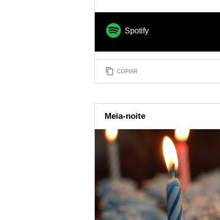
Spotify
COPIAR
Meia-noite