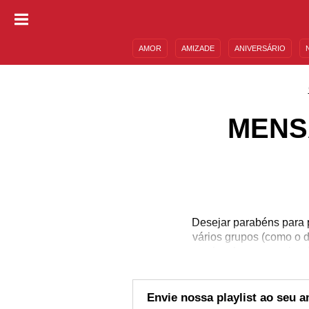
AMOR
AMIZADE
ANIVERSÁRIO
DESCULPAS
MENSAGENS E FRASES
MENS
Desejar parabéns para 
vários grupos (como o do
poesia e boas energias 
Um espaço comum para r
mensagens personaliza
dia de nascimento dos
Envie nossa playlist ao seu a