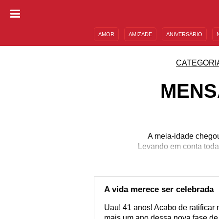
AMOR
AMIZADE
ANIVERSÁRIO
DESCULPAS
MENSAGENS E FRASES
CATEGORI
MENS
A meia-idade chegou
Levando em conta todas
A vida merece ser celebrada
Uau! 41 anos! Acabo de ratificar
mais um ano dessa nova fase de