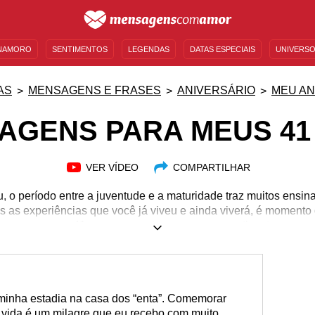
NAMORO
SENTIMENTOS
LEGENDAS
DATAS ESPECIAIS
UNIVERSO
MENSAGENS DE ANIVERSÁRIO
ENTRETENIMENTO
FAMOSOS
BÍBLIA
AS
MENSAGENS E FRASES
ANIVERSÁRIO
MEU AN
AGENS PARA MEUS 41
VER VÍDEO
COMPARTILHAR
, o período entre a juventude e a maturidade traz muitos ensin
 as experiências que você já viveu e ainda viverá, é moment
os seus 41 anos com estas mensagens cativantes.
 minha estadia na casa dos “enta”. Comemorar
 vida é um milagre que eu recebo com muito