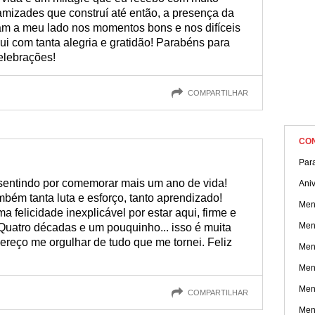
 amizades que construí até então, a presença da
ram a meu lado nos momentos bons e nos difíceis
ui com tanta alegria e gratidão! Parabéns para
elebrações!
COMPARTILHAR
CO
Par
 sentindo por comemorar mais um ano de vida!
Aniv
bém tanta luta e esforço, tanto aprendizado!
Men
 felicidade inexplicável por estar aqui, firme e
Men
Quatro décadas e um pouquinho... isso é muita
Mereço me orgulhar de tudo que me tornei. Feliz
Men
Men
Men
COMPARTILHAR
Men