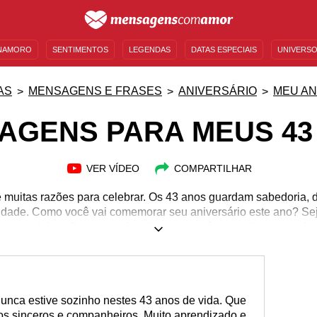
NAMORO
SENTIMENTOS
LEGENDAS
DATAS ESPECIAIS
UNIVERSO
MENSAGENS DE ANIVERSÁRIO
ENTRETENIMENTO
FAMOSOS
BÍBLIA
AS
MENSAGENS E FRASES
ANIVERSÁRIO
MEU AN
AGENS PARA MEUS 43
VER VÍDEO
COMPARTILHAR
 muitas razões para celebrar. Os 43 anos guardam sabedoria,
icidade. Como você vai comemorar seu aniversário este ano? S
 uma celebração reservada, o importante é aproveitar e agradec
nunca estive sozinho nestes 43 anos de vida. Que
gos sinceros e companheiros. Muito aprendizado e