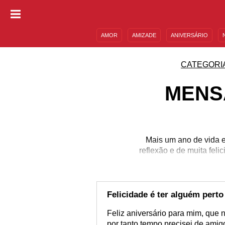
AMOR
AMIZADE
ANIVERSÁRIO
DESCULPAS
MENSAGENS E FRASES
CATEGORI
MENS
Mais um ano de vida e
reflexão e de muita fel
ou
Felicidade é ter alguém perto
Feliz aniversário para mim, que 
por tanto tempo precisei de ami