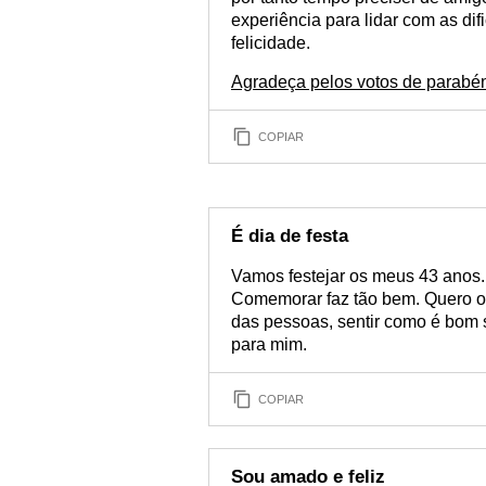
experiência para lidar com as dif
felicidade.
Agradeça pelos votos de parabén
COPIAR
É dia de festa
Vamos festejar os meus 43 anos. 
Comemorar faz tão bem. Quero os
das pessoas, sentir como é bom
para mim.
COPIAR
Sou amado e feliz