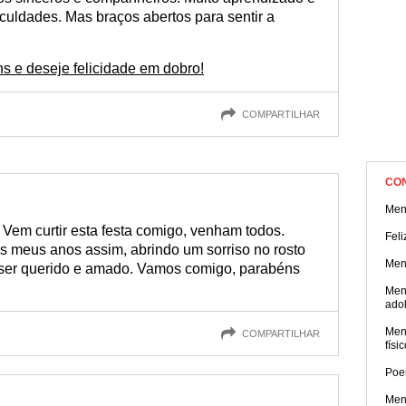
iculdades. Mas braços abertos para sentir a
s e deseje felicidade em dobro!
COMPARTILHAR
CO
Men
Vem curtir esta festa comigo, venham todos.
Feli
 meus anos assim, abrindo um sorriso no rosto
Men
 ser querido e amado. Vamos comigo, parabéns
Men
ado
Men
COMPARTILHAR
físi
Poe
Men