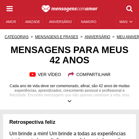
AMOR
AMIZADE
ANIVERSÁRIO
NAMORO
MAIS
SENTIMENTOS
LEGENDAS
DATAS ESPECIAIS
CATEGORIAS
MENSAGENS E FRASES
ANIVERSÁRIO
MEU ANIVE
UNIVERSO FEMININO
AUTOAJUDA
DESCULPAS
MENSAGENS PARA MEUS
42 ANOS
MENSAGENS E FRASES
MENSAGENS DE ANIVERSÁRIO
ENTRETENIMENTO
FAMOSOS
BÍBLIA
VER VÍDEO
COMPARTILHAR
Cada ano de vida deve ser comemorado, afinal, são 42 anos de muitas
experiências, aprendizados, crescimento pessoal e profissional e
felicidade. Encontre mensagens que não apenas celebram a vida, mas
também trazem reflexões sobre esses anos que se passaram e as
transformações interiores.
Retrospectiva feliz
Um brinde a mim! Um brinde a todas as experiências