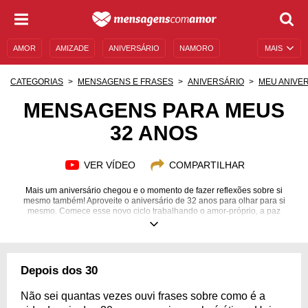
AMOR
AMIZADE
ANIVERSÁRIO
NAMORO
MAIS
SENTIMENTOS
LEGENDAS
DATAS ESPECIAIS
CATEGORIAS
MENSAGENS E FRASES
ANIVERSÁRIO
MEU ANIVE
UNIVERSO FEMININO
AUTOAJUDA
DESCULPAS
MENSAGENS PARA MEUS
32 ANOS
MENSAGENS E FRASES
MENSAGENS DE ANIVERSÁRIO
ENTRETENIMENTO
FAMOSOS
BÍBLIA
VER VÍDEO
COMPARTILHAR
Mais um aniversário chegou e o momento de fazer reflexões sobre si
mesmo também! Aproveite o aniversário de 32 anos para olhar para si
mesmo. Comece esse novo ciclo trabalhando o amor-próprio, a paz
interior e muito mais! Venha se inspirar com mensagens para o seu
aniversário!
Depois dos 30
Não sei quantas vezes ouvi frases sobre como é a