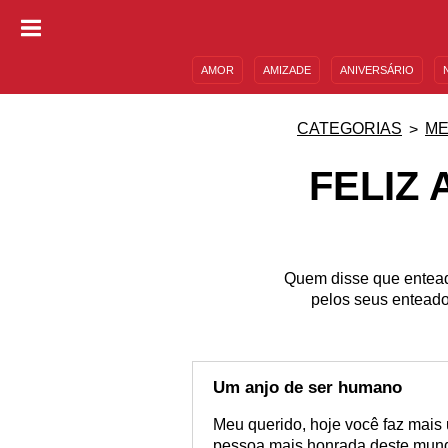
AMOR
AMIZADE
ANIVERSÁRIO
DESCULPAS
MENSAGENS E FRASES
CATEGORIAS
ME
FELIZ
Quem disse que enteado
pelos seus enteado
Um anjo de ser humano
Meu querido, hoje você faz mais 
pessoa mais honrada deste mundo