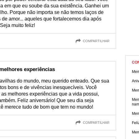
ia em que eu soube da sua existência. Ganhei um
lho. Porque não importa se não temos laços de
 de amor... aqueles que fortalecemos dia após
Seja muito feliz!
COMPARTILHAR
CO
elhores experiências
Men
ravilhas do mundo, meu querido enteado. Que sua
Aniv
tos bons e de vivências inesquecíveis. Você
Men
s melhores experiências que a vida possui,
Men
ambém. Feliz aniversário! Que seu dia seja
nam
ocê merece tudo de bom que tem no mundo!
Men
COMPARTILHAR
Feli
Men