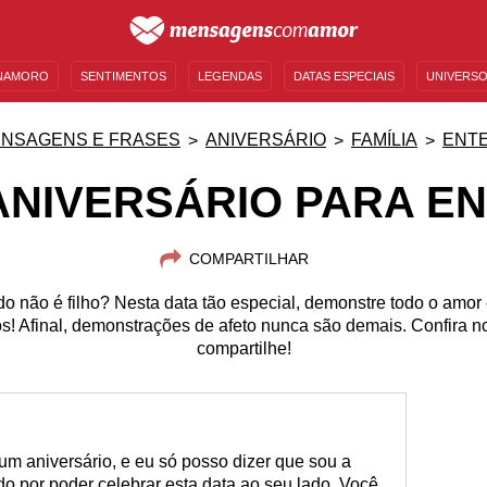
NAMORO
SENTIMENTOS
LEGENDAS
DATAS ESPECIAIS
UNIVERSO
MENSAGENS DE ANIVERSÁRIO
ENTRETENIMENTO
FAMOSOS
BÍBLIA
NSAGENS E FRASES
ANIVERSÁRIO
FAMÍLIA
ENT
 ANIVERSÁRIO PARA E
COMPARTILHAR
 não é filho? Nesta data tão especial, demonstre todo o amor
s! Afinal, demonstrações de afeto nunca são demais. Confira
compartilhe!
um aniversário, e eu só posso dizer que sou a
 por poder celebrar esta data ao seu lado. Você