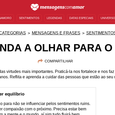
NAMORO
SENTIMENTOS
LEGENDAS
DATAS ESPECIAIS
UNIVERSO
MENSAGENS DE ANIVERSÁRIO
ENTRETENIMENTO
FAMOSOS
BÍBLIA
CATEGORIAS
MENSAGENS E FRASES
SENTIMENTO
NDA A OLHAR PARA O
COMPARTILHAR
s virtudes mais importantes. Praticá-la nos fortalece e nos fa
nos. Reflita e aprenda a cuidar das pessoas que estão ao seu r
er equilíbrio
 para não se influenciar pelos sentimentos ruins.
ter compaixão com o próximo. Precisa estar bem
m a mente e o mundo, aí sim tudo fluirá bem,