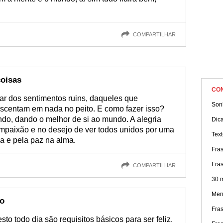
COMPARTILHAR
coisas
CO
rar dos sentimentos ruins, daqueles que
Sonh
escentam em nada no peito. E como fazer isso?
o, dando o melhor de si ao mundo. A alegria
Dic
mpaixão e no desejo de ver todos unidos por uma
Text
a e pela paz na alma.
Fras
Fra
COMPARTILHAR
30 
Men
ão
Fra
to todo dia são requisitos básicos para ser feliz.