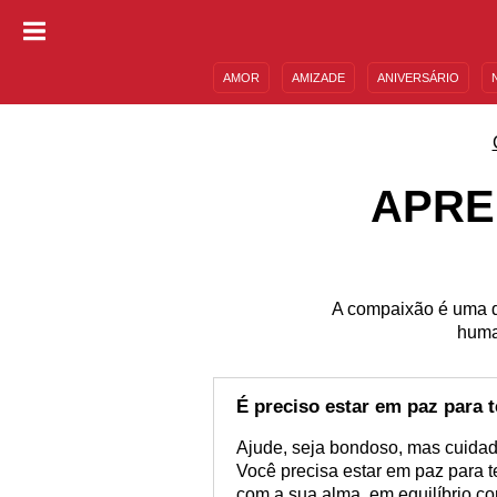
AMOR
AMIZADE
ANIVERSÁRIO
DESCULPAS
MENSAGENS E FRASES
APRE
A compaixão é uma da
huma
É preciso estar em paz para t
Ajude, seja bondoso, mas cuidado
Você precisa estar em paz para 
com a sua alma, em equilíbrio co