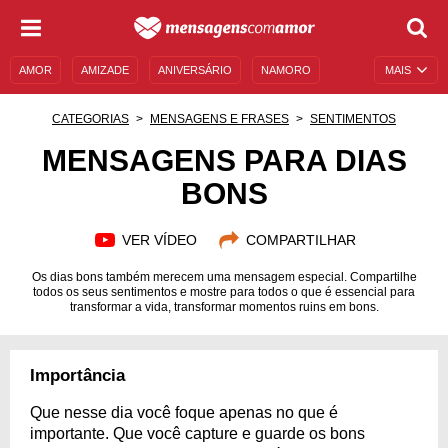
AMOR
AMIZADE
ANIVERSÁRIO
NAMORO
MAIS
SENTIMENTOS
LEGENDAS
DATAS ESPECIAIS
CATEGORIAS
MENSAGENS E FRASES
SENTIMENTOS
UNIVERSO FEMININO
AUTOAJUDA
DESCULPAS
MENSAGENS PARA DIAS
BONS
MENSAGENS E FRASES
MENSAGENS DE ANIVERSÁRIO
ENTRETENIMENTO
FAMOSOS
BÍBLIA
VER VÍDEO
COMPARTILHAR
Os dias bons também merecem uma mensagem especial. Compartilhe
todos os seus sentimentos e mostre para todos o que é essencial para
transformar a vida, transformar momentos ruins em bons.
Importância
Que nesse dia você foque apenas no que é
importante. Que você capture e guarde os bons