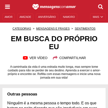
AMOR
AMIZADE
ANIVERSÁRIO
NAMORO
MAIS
SENTIMENTOS
LEGENDAS
DATAS ESPECIAIS
CATEGORIAS
MENSAGENS E FRASES
SENTIMENTOS
UNIVERSO FEMININO
AUTOAJUDA
DESCULPAS
EM BUSCA DO PRÓPRIO
EU
MENSAGENS E FRASES
MENSAGENS DE ANIVERSÁRIO
ENTRETENIMENTO
FAMOSOS
BÍBLIA
VER VÍDEO
COMPARTILHAR
A caminhada da vida é uma estrada muito longa, mas sempre tome
cuidado para não se perder de seu destino. Aprenda a exercer o amor-
próprio e encontre-se. Reflita com essas mensagens e inicie uma nova
jornada em sua vida!
Outras pessoas
Ninguém é a mesma pessoa o tempo todo. E os que