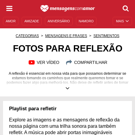
AMOR
AMIZADE
ANIVERSÁRIO
NAMORO
MAIS
SENTIMENTOS
LEGENDAS
DATAS ESPECIAIS
CATEGORIAS
MENSAGENS E FRASES
SENTIMENTOS
UNIVERSO FEMININO
AUTOAJUDA
DESCULPAS
FOTOS PARA REFLEXÃO
MENSAGENS E FRASES
MENSAGENS DE ANIVERSÁRIO
VER VÍDEO
COMPARTILHAR
ENTRETENIMENTO
FAMOSOS
BÍBLIA
A reflexão é essencial em nossa vida para que possamos determinar se
estamos tomando os caminhos que realmente queremos tomar e se
podemos fazer algo para melhorá-los. Não deixe de refletir antes de tomar
qualquer decisão importante, pois o impulso às vezes nos faz quebrar a
cara e se arrepender!
Playlist para refletir
Explore as imagens e as mensagens de reflexão da
nossa página com uma trilha sonora para também
refletir. A música pode abrir portas inimagináveis