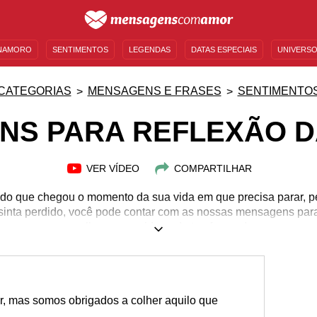
NAMORO
SENTIMENTOS
LEGENDAS
DATAS ESPECIAIS
UNIVERSO
MENSAGENS DE ANIVERSÁRIO
ENTRETENIMENTO
FAMOSOS
BÍBLIA
CATEGORIAS
MENSAGENS E FRASES
SENTIMENTO
NS PARA REFLEXÃO D
VER VÍDEO
COMPARTILHAR
o que chegou o momento da sua vida em que precisa parar, pen
sinta perdido, você pode contar com as nossas mensagens para in
melhor que a vida pode te oferecer!
, mas somos obrigados a colher aquilo que