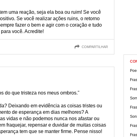
tem uma reação, seja ela boa ou ruim! Se você
ositivo. Se você realizar ações ruins, o retorno
 sempre fazer o bem e agir com o coração e tudo
 para você. Acredite!
COMPARTILHAR
CO
Poe
Fra
Fras
s do que tristeza nos meus ombros."
Sorr
da? Deixando em evidência as coisas tristes ou
Fras
imento de esperança em dias melhores? A
Sonh
as vidas e não podemos nunca nos afastar ou
zem fraquejar, repensar e duvidar de muitas coisas
Fra
perança tem que se manter firme. Pense nisso!
Fras