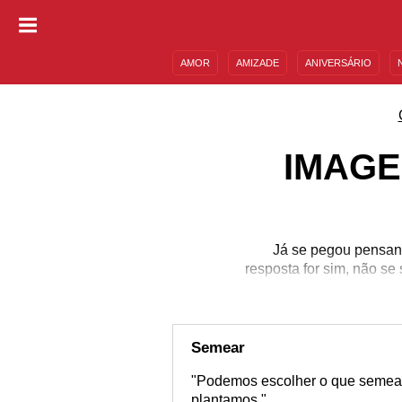
AMOR
AMIZADE
ANIVERSÁRIO
DESCULPAS
MENSAGENS E FRASES
IMAGE
Já se pegou pensand
resposta for sim, não se 
Semear
"Podemos escolher o que semear
plantamos."