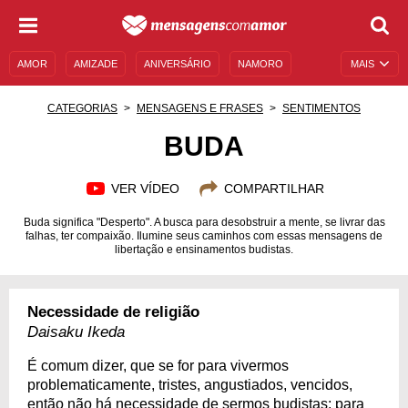
AMOR
AMIZADE
ANIVERSÁRIO
NAMORO
MAIS
SENTIMENTOS
LEGENDAS
DATAS ESPECIAIS
CATEGORIAS
MENSAGENS E FRASES
SENTIMENTOS
UNIVERSO FEMININO
AUTOAJUDA
DESCULPAS
BUDA
MENSAGENS E FRASES
MENSAGENS DE ANIVERSÁRIO
VER VÍDEO
COMPARTILHAR
ENTRETENIMENTO
FAMOSOS
BÍBLIA
Buda significa "Desperto". A busca para desobstruir a mente, se livrar das
falhas, ter compaixão. Ilumine seus caminhos com essas mensagens de
libertação e ensinamentos budistas.
Necessidade de religião
Daisaku Ikeda
É comum dizer, que se for para vivermos
problematicamente, tristes, angustiados, vencidos,
então não há necessidade de sermos budistas; para