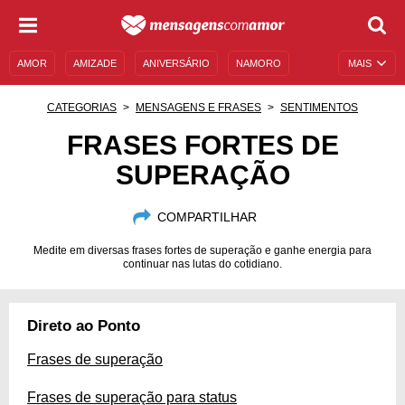
AMOR
AMIZADE
ANIVERSÁRIO
NAMORO
MAIS
SENTIMENTOS
LEGENDAS
DATAS ESPECIAIS
CATEGORIAS
MENSAGENS E FRASES
SENTIMENTOS
UNIVERSO FEMININO
AUTOAJUDA
DESCULPAS
FRASES FORTES DE
SUPERAÇÃO
MENSAGENS E FRASES
MENSAGENS DE ANIVERSÁRIO
ENTRETENIMENTO
FAMOSOS
BÍBLIA
COMPARTILHAR
Medite em diversas frases fortes de superação e ganhe energia para
continuar nas lutas do cotidiano.
Direto ao Ponto
Frases de superação
Frases de superação para status