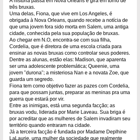
A história passa em Nova Orleans e gira em torno de
três bruxas.
Uma delas, Fiona, que vive em Los Angeles, é
obrigada à Nova Orleans, quando recebe a notícia de
que uma jovem fora sido morta em Salem, uma antiga
cidade, conhecida pela sua população de bruxas.
Ao chegar em N.O, encontra-se com sua filha,
Cordelia, que é diretora de uma escola criada para
ensinar as novas bruxas como controlar seus poderes.
Dentre as alunas, estão elas: Madison, que aparenta
ser uma adolescente problemática; Queenie, uma
jovem "durona"; a misteriosa Nan e a novata Zoe, que
guarda um segredo.
Fiona tem como objetivo fazer as pazes com Cordelia,
para que possam juntas, preparar as meninas pra uma
guerra que estará por vir.
Entre as inimigas, está uma segunda facção; as
bruxas vodu, liderada por Marie Laveau. Sua briga é
por acreditar que as mulheres de Salem invadiram seu
território quando entraram na cidade.
Já a terceira facção é fundada por Madame Deplhine
LaLaurie, uma mulher da sociedade que realmente