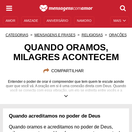
AMOR
AMIZADE
ANIVERSÁRIO
NAMORO
MAIS
SENTIMENTOS
LEGENDAS
DATAS ESPECIAIS
CATEGORIAS
MENSAGENS E FRASES
RELIGIOSAS
ORAÇÕES
UNIVERSO FEMININO
AUTOAJUDA
DESCULPAS
QUANDO ORAMOS,
MILAGRES ACONTECEM
MENSAGENS E FRASES
MENSAGENS DE ANIVERSÁRIO
ENTRETENIMENTO
FAMOSOS
BÍBLIA
COMPARTILHAR
Entender o poder de orar é compreender que tem quem te escute aonde
quer que você vá. A oração em si é uma conexão direta com Deus. Quando
você se conecta com essa vibração, um elo se estreita entre vocês e a
conversa se torna natural. A fé te leva além!
Quando acreditamos no poder de Deus
Quando oramos e acreditamos no poder de Deus,